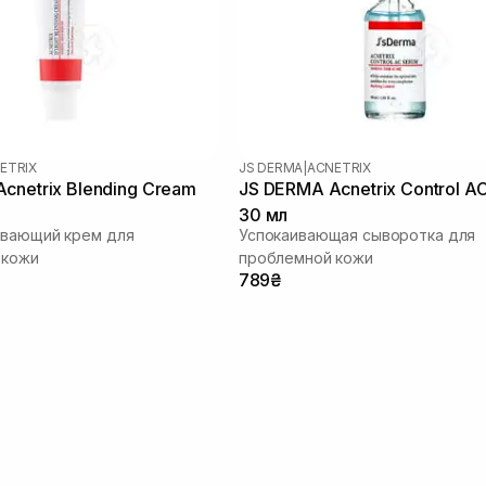
ETRIX
JS DERMA
|
ACNETRIX
cnetrix Blending Cream
JS DERMA Acnetrix Control A
30 мл
ивающий крем для
Успокаивающая сыворотка для
 кожи
проблемной кожи
789₴