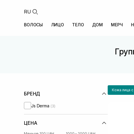
RU
ВОЛОСЫ
ЛИЦО
ТЕЛО
ДОМ
МЕРЧ
Н
Груп
Кожа лица с
БРЕНД
Js Derma
(3)
ЦЕНА
Меньше 100 UAH
1000 – 2000 UAH