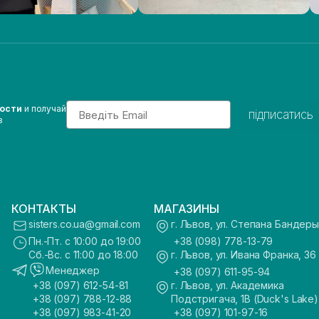
Email
вости
и получай
підписатись
з
КОНТАКТЫ
МАГАЗИНЫ
sisters.co.ua@gmail.com
г. Львов, ул. Степана Бандеры
Пн.-Пт. с 10:00 до 19:00
+38 (098) 778-13-79
Сб.-Вс. с 11:00 до 18:00
г. Львов, ул. Ивана Франка, 36
Менеджер
+38 (097) 611-95-94
+38 (097) 612-54-81
г. Львов, ул. Академика
+38 (097) 788-12-88
Подстригача, 1В (Duck's Lake)
+38 (097) 983-41-20
+38 (097) 101-97-16