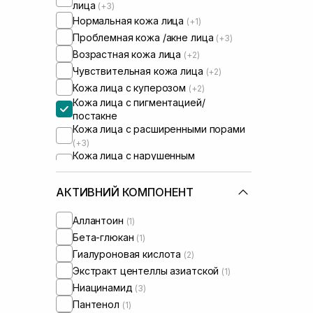
лица
(+3)
Нормальная кожа лица
(+1)
Проблемная кожа /акне лица
(+3)
Возрастная кожа лица
(+2)
Чувствительная кожа лица
(+2)
Кожа лица с куперозом
(+2)
Кожа лица с пигментацией/
постакне
Кожа лица с расширенными порами
(+3)
Кожа лица с нарушенным
барьером
(+2)
Кожа лица с нарушенным
АКТИВНИЙ КОМПОНЕНТ
микробиомом
(+1)
Сыворотки от постакне
(+1)
Аллантоин
(1)
Бета-глюкан
(1)
Гиалуроновая кислота
(2)
Экстракт центеллы азиатской
(1)
Ниацинамид
(3)
Пантенол
(1)