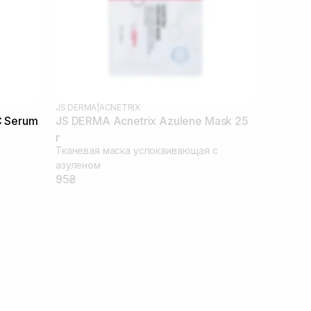
JS DERMA
|
ACNETRIX
C Serum
JS DERMA Acnetrix Azulene Mask 25
г
Тканевая маска успокаивающая с
азуленом
95₴