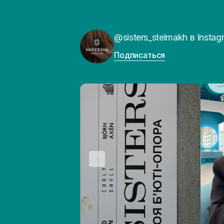
@sisters_stelmakh в Instag
Подписаться