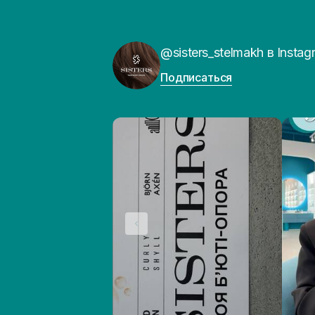
@sisters_stelmakh в Instag
Подписаться