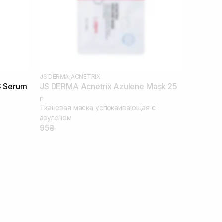
JS DERMA
|
ACNETRIX
C Serum
JS DERMA Acnetrix Azulene Mask 25
г
Тканевая маска успокаивающая с
азуленом
95₴