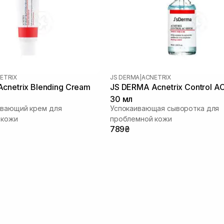
ETRIX
JS DERMA
|
ACNETRIX
cnetrix Blending Cream
JS DERMA Acnetrix Control A
30 мл
ивающий крем для
Успокаивающая сыворотка для
 кожи
проблемной кожи
789₴