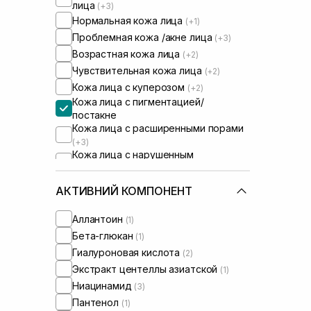
лица
(+3)
Нормальная кожа лица
(+1)
Проблемная кожа /акне лица
(+3)
Возрастная кожа лица
(+2)
Чувствительная кожа лица
(+2)
Кожа лица с куперозом
(+2)
Кожа лица с пигментацией/
постакне
Кожа лица с расширенными порами
(+3)
Кожа лица с нарушенным
барьером
(+2)
Кожа лица с нарушенным
АКТИВНИЙ КОМПОНЕНТ
микробиомом
(+1)
Сыворотки от постакне
(+1)
Аллантоин
(1)
Бета-глюкан
(1)
Гиалуроновая кислота
(2)
Экстракт центеллы азиатской
(1)
Ниацинамид
(3)
Пантенол
(1)