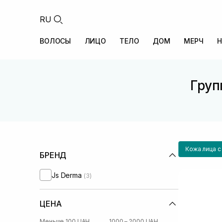
RU
ВОЛОСЫ
ЛИЦО
ТЕЛО
ДОМ
МЕРЧ
Н
Груп
Кожа лица с
БРЕНД
Js Derma
(3)
ЦЕНА
Меньше 100 UAH
1000 – 2000 UAH