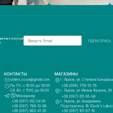
Email
вости
и получай
підписатись
з
КОНТАКТЫ
МАГАЗИНЫ
sisters.co.ua@gmail.com
г. Львов, ул. Степана Бандеры
Пн.-Пт. с 10:00 до 19:00
+38 (098) 778-13-79
Сб.-Вс. с 11:00 до 18:00
г. Львов, ул. Ивана Франка, 36
Менеджер
+38 (097) 611-95-94
+38 (097) 612-54-81
г. Львов, ул. Академика
+38 (097) 788-12-88
Подстригача, 1В (Duck's Lake)
+38 (097) 983-41-20
+38 (097) 101-97-16