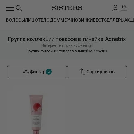
ВОЛОСЫ
ЛИЦО
ТЕЛО
ДОМ
МЕРЧ
НОВИНКИ
БЕСТСЕЛЛЕРЫ
АКЦ
Группа коллекции товаров в линейке Acnetrix
|
Интернет магазин косметики
Группа коллекции товаров в линейке Acnetrix
Фильтр
Сортировать
2