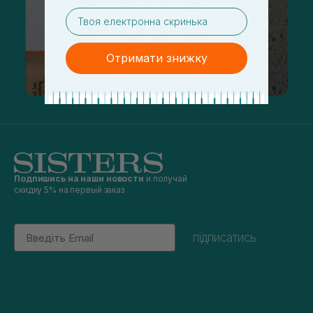
email
Отримати знижку
Подпишись на наши новости
и получай
скидку 5% на первый заказ
Email
підписатись