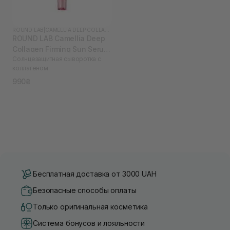
ROUND LAB
|
CAMELLIA DEEP COLLAGEN
ROUND LAB Camellia Deep
Collagen Firming Sun Serum
Солнцезащитная сыворотка с
50 мл
коллагеном
990₴
Бесплатная доставка от 3000 UAH
Безопасные способы оплаты
Только оригинальная косметика
Система бонусов и лояльности