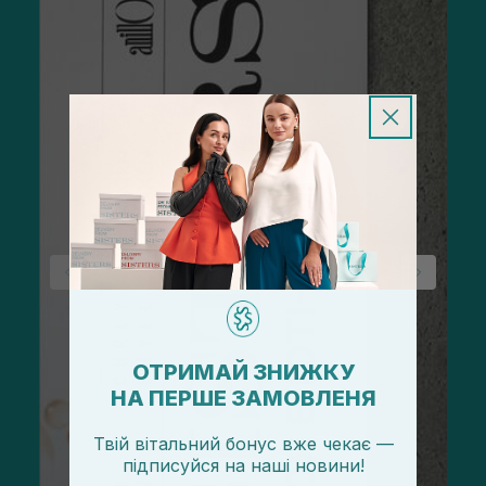
ОТРИМАЙ ЗНИЖКУ
НА ПЕРШЕ ЗАМОВЛЕНЯ
Твій вітальний бонус вже чекає —
підписуйся
на
наші новини!