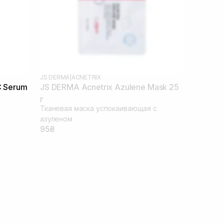
JS DERMA
|
ACNETRIX
C Serum
JS DERMA Acnetrix Azulene Mask 25
г
Тканевая маска успокаивающая с
азуленом
95₴