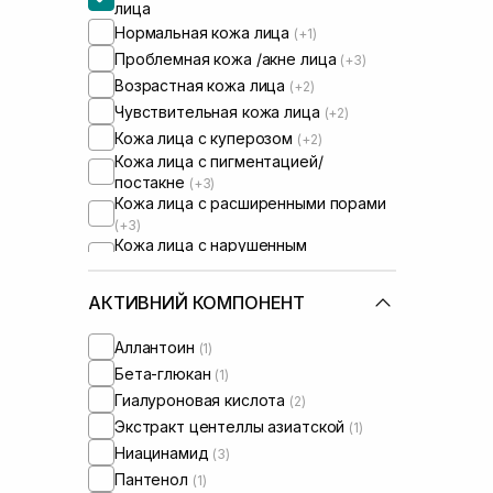
лица
Нормальная кожа лица
(+1)
Проблемная кожа /акне лица
(+3)
Возрастная кожа лица
(+2)
Чувствительная кожа лица
(+2)
Кожа лица с куперозом
(+2)
Кожа лица с пигментацией/
постакне
(+3)
Кожа лица с расширенными порами
(+3)
Кожа лица с нарушенным
барьером
(+2)
Кожа лица с нарушенным
АКТИВНИЙ КОМПОНЕНТ
микробиомом
(+1)
Сыворотки от постакне
(+1)
Аллантоин
(1)
Бета-глюкан
(1)
Гиалуроновая кислота
(2)
Экстракт центеллы азиатской
(1)
Ниацинамид
(3)
Пантенол
(1)