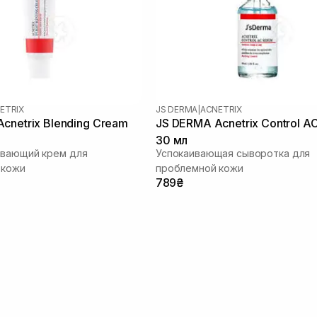
ETRIX
JS DERMA
|
ACNETRIX
cnetrix Blending Cream
JS DERMA Acnetrix Control A
30 мл
ивающий крем для
Успокаивающая сыворотка для
 кожи
проблемной кожи
789₴