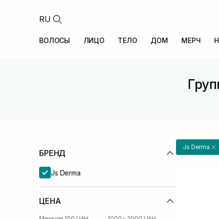
RU
ВОЛОСЫ
ЛИЦО
ТЕЛО
ДОМ
МЕРЧ
Н
Груп
Js Derma
БРЕНД
Js Derma
ЦЕНА
Меньше 100 UAH
1000 – 2000 UAH