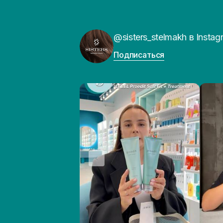
@sisters_stelmakh в Instag
Подписаться