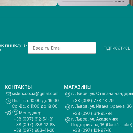
Email
вости
и получай
підписатись
з
КОНТАКТЫ
МАГАЗИНЫ
sisters.co.ua@gmail.com
г. Львов, ул. Степана Бандеры
Пн.-Пт. с 10:00 до 19:00
+38 (098) 778-13-79
Сб.-Вс. с 11:00 до 18:00
г. Львов, ул. Ивана Франка, 36
Менеджер
+38 (097) 611-95-94
+38 (097) 612-54-81
г. Львов, ул. Академика
+38 (097) 788-12-88
Подстригача, 1В (Duck's Lake)
+38 (097) 983-41-20
+38 (097) 101-97-16