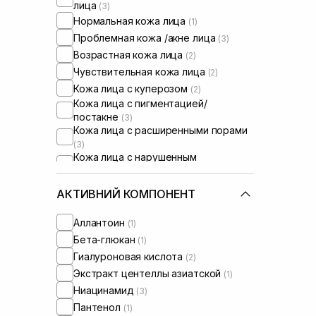
лица
(3)
Нормальная кожа лица
(1)
Проблемная кожа /акне лица
(3)
Возрастная кожа лица
(2)
Чувствительная кожа лица
(2)
Кожа лица с куперозом
(2)
Кожа лица с пигментацией/
постакне
(3)
Кожа лица с расширенными порами
(3)
Кожа лица с нарушенным
барьером
(2)
Кожа лица с нарушенным
АКТИВНИЙ КОМПОНЕНТ
микробиомом
(1)
Сыворотки от постакне
(1)
Аллантоин
(1)
Бета-глюкан
(1)
Гиалуроновая кислота
(2)
Экстракт центеллы азиатской
(1)
Ниацинамид
(3)
Пантенол
(1)