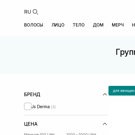
RU
ВОЛОСЫ
ЛИЦО
ТЕЛО
ДОМ
МЕРЧ
Н
Груп
для женщин
БРЕНД
Js Derma
(3)
ЦЕНА
Меньше 100 UAH
1000 – 2000 UAH