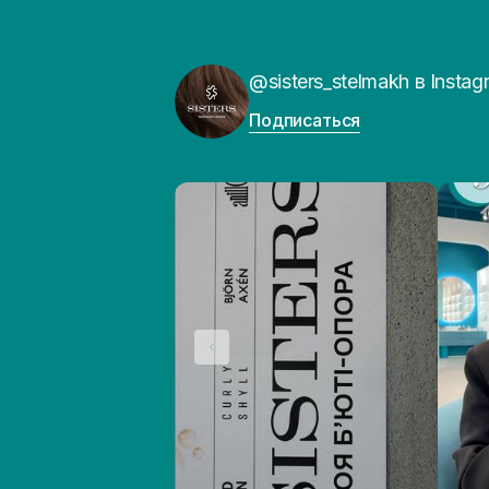
@sisters_stelmakh в Instag
Подписаться