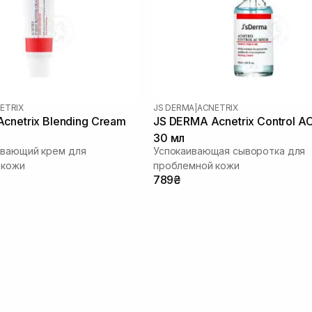
ETRIX
JS DERMA
|
ACNETRIX
cnetrix Blending Cream
JS DERMA Acnetrix Control A
30 мл
ивающий крем для
Успокаивающая сыворотка для
 кожи
проблемной кожи
789₴