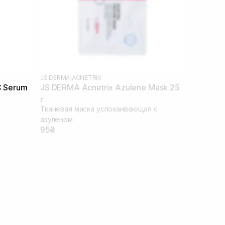
JS DERMA
|
ACNETRIX
C Serum
JS DERMA Acnetrix Azulene Mask 25
г
Тканевая маска успокаивающая с
азуленом
95₴