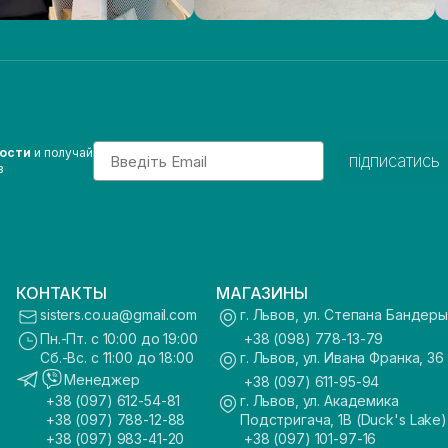
Email
вости
и получай
підписатись
з
КОНТАКТЫ
МАГАЗИНЫ
sisters.co.ua@gmail.com
г. Львов, ул. Степана Бандеры
Пн.-Пт. с 10:00 до 19:00
+38 (098) 778-13-79
Сб.-Вс. с 11:00 до 18:00
г. Львов, ул. Ивана Франка, 36
Менеджер
+38 (097) 611-95-94
+38 (097) 612-54-81
г. Львов, ул. Академика
+38 (097) 788-12-88
Подстригача, 1В (Duck's Lake)
+38 (097) 983-41-20
+38 (097) 101-97-16