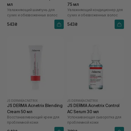
мл
75 мл
Увлажняющий шампунь для
Увлажняющий кондиционер для
сухих и обезвоженных волос
сухих и обезвоженных волос
543₴
543₴
JS DERMA
|
ACNETRIX
JS DERMA
|
ACNETRIX
JS DERMA Acnetrix Blending
JS DERMA Acnetrix Control
Cream 50 мл
AC Serum 30 мл
Восстанавливающий крем для
Успокаивающая сыворотка для
проблемной кожи
проблемной кожи