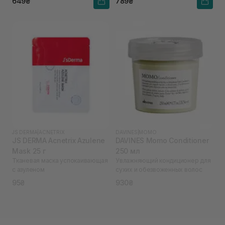
649₴
789₴
JS DERMA
|
ACNETRIX
DAVINES
|
MOMO
JS DERMA Acnetrix Azulene
DAVINES Momo Conditioner
Mask 25 г
250 мл
Тканевая маска успокаивающая
Увлажняющий кондиционер для
с азуленом
сухих и обезвоженных волос
95₴
930₴