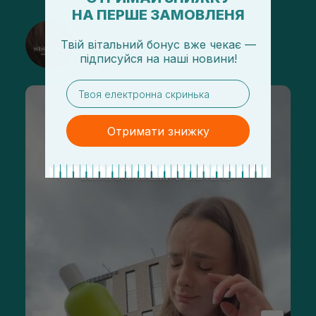
НА ПЕРШЕ ЗАМОВЛЕНЯ
@sisters_stelmakh в Instagram
Твій вітальний бонус вже чекає —
Подписаться
підписуйся
на
наші новини!
email
Отримати знижку