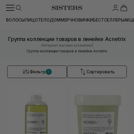
ВОЛОСЫ
ЛИЦО
ТЕЛО
ДОМ
МЕРЧ
НОВИНКИ
БЕСТСЕЛЛЕРЫ
АКЦ
Группа коллекции товаров в линейке Acnetrix
|
Интернет магазин косметики
Группа коллекции товаров в линейке Acnetrix
Фильтр
Сортировать
1