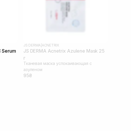
JS DERMA
|
ACNETRIX
C Serum
JS DERMA Acnetrix Azulene Mask 25
г
Тканевая маска успокаивающая с
азуленом
95₴