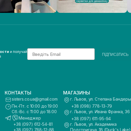
Email
вости
и получай
підписатись
з
КОНТАКТЫ
МАГАЗИНЫ
sisters.co.ua@gmail.com
г. Львов, ул. Степана Бандеры
Пн.-Пт. с 10:00 до 19:00
+38 (098) 778-13-79
Сб.-Вс. с 11:00 до 18:00
г. Львов, ул. Ивана Франка, 36
Менеджер
+38 (097) 611-95-94
+38 (097) 612-54-81
г. Львов, ул. Академика
+38 (097) 788-12-88
Подстригача, 1В (Duck's Lake)