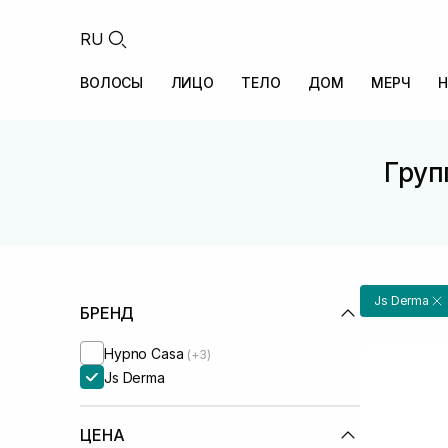
RU
ВОЛОСЫ
ЛИЦО
ТЕЛО
ДОМ
МЕРЧ
Н
Груп
Js Derma
БРЕНД
Hypno Casa
(+3)
Js Derma
ЦЕНА