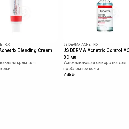
ETRIX
JS DERMA
|
ACNETRIX
cnetrix Blending Cream
JS DERMA Acnetrix Control A
30 мл
ивающий крем для
Успокаивающая сыворотка для
 кожи
проблемной кожи
789₴