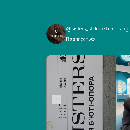
@sisters_stelmakh в Instag
Подписаться