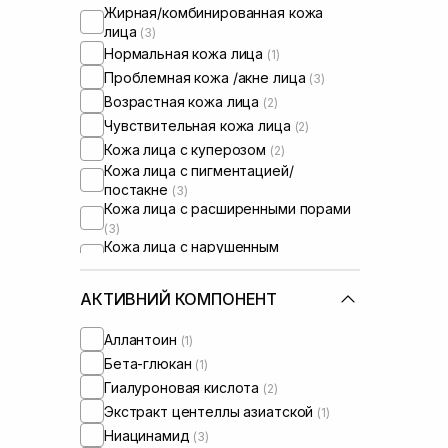
Жирная/комбинированная кожа
лица
(3)
Нормальная кожа лица
(1)
Проблемная кожа /акне лица
(3)
Возрастная кожа лица
(2)
Чувствительная кожа лица
(2)
Кожа лица с куперозом
(2)
Кожа лица с пигментацией/
постакне
(3)
Кожа лица с расширенными порами
(3)
Кожа лица с нарушенным
барьером
(2)
Кожа лица с нарушенным
АКТИВНИЙ КОМПОНЕНТ
микробиомом
(1)
Сыворотки от постакне
(1)
Аллантоин
(1)
Бета-глюкан
(1)
Гиалуроновая кислота
(2)
Экстракт центеллы азиатской
(1)
Ниацинамид
(3)