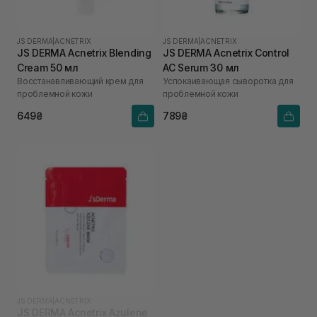
JS DERMA
|
ACNETRIX
JS DERMA
|
ACNETRIX
JS DERMA Acnetrix Blending
JS DERMA Acnetrix Control
Cream 50 мл
AC Serum 30 мл
Восстанавливающий крем для
Успокаивающая сыворотка для
проблемной кожи
проблемной кожи
649₴
789₴
JS DERMA
|
ACNETRIX
JS DERMA Acnetrix Azulene