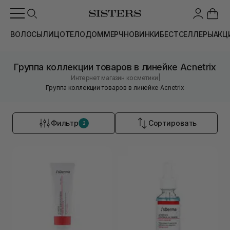
ВОЛОСЫ
ЛИЦО
ТЕЛО
ДОМ
МЕРЧ
НОВИНКИ
БЕСТСЕЛЛЕРЫ
АКЦ
Группа коллекции товаров в линейке Acnetrix
|
Интернет магазин косметики
Группа коллекции товаров в линейке Acnetrix
Фильтр
Сортировать
2