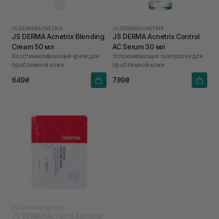
JS DERMA
|
ACNETRIX
JS DERMA
|
ACNETRIX
JS DERMA Acnetrix Blending
JS DERMA Acnetrix Control
Cream 50 мл
AC Serum 30 мл
Восстанавливающий крем для
Успокаивающая сыворотка для
проблемной кожи
проблемной кожи
649₴
789₴
JS DERMA
|
ACNETRIX
JS DERMA Acnetrix Azulene