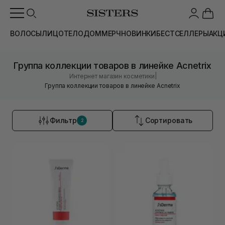
ВОЛОСЫ
ЛИЦО
ТЕЛО
ДОМ
МЕРЧ
НОВИНКИ
БЕСТСЕЛЛЕРЫ
АКЦ
Группа коллекции товаров в линейке Acnetrix
|
Интернет магазин косметики
Группа коллекции товаров в линейке Acnetrix
Фильтр
Сортировать
2