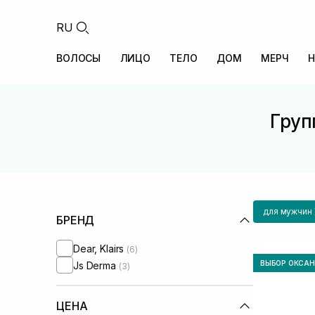
RU
ВОЛОСЫ
ЛИЦО
ТЕЛО
ДОМ
МЕРЧ
Н
Груп
для мужчин
БРЕНД
Dear, Klairs
(6)
ВЫБОР ОКСА
Js Derma
(3)
ЦЕНА