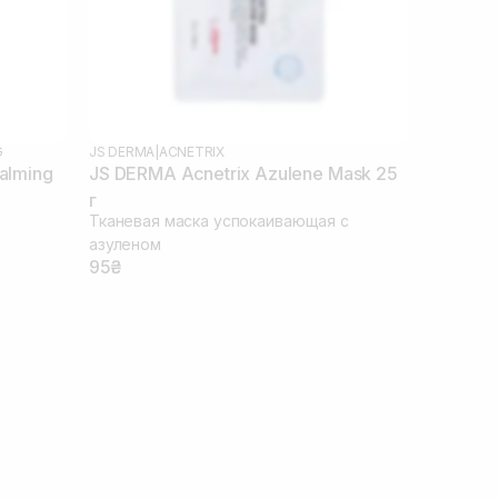
G
JS DERMA
|
ACNETRIX
alming
JS DERMA Acnetrix Azulene Mask 25
г
Тканевая маска успокаивающая с
азуленом
95₴