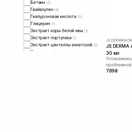
Бетаин
(2)
Гвайазулен
(4)
Гиалуроновая кислота
(6)
Глицерин
(1)
Экстракт коры белой ивы
(1)
Экстракт портулака
(1)
JS DERMA
|
ACN
Экстракт центеллы азиатской
(5)
JS DERMA A
Керамиды
(2)
30 мл
Успокаиваю
Мадекасосид
(1)
проблемной
Ниацинамид
(5)
789₴
Пантенол
(1)
Пептиды
(2)
Мочевина
(1)
Цинк
(1)
Чайное дерево
(1)