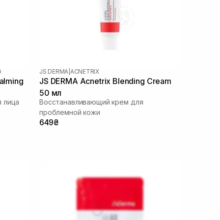
G
JS DERMA
|
ACNETRIX
alming
JS DERMA Acnetrix Blending Cream
50 мл
 лица
Восстанавливающий крем для
проблемной кожи
649₴