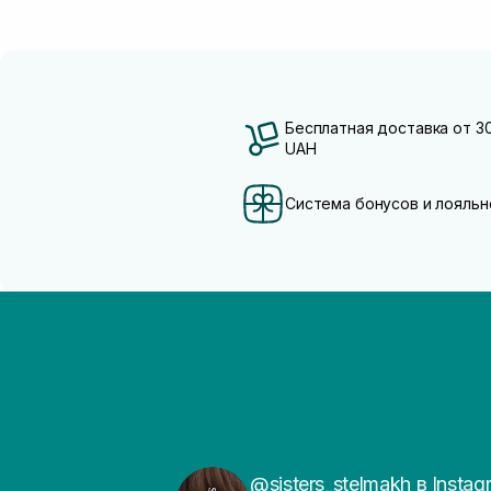
Бесплатная доставка от 3
UAH
Система бонусов и лояльн
@sisters_stelmakh в Instag