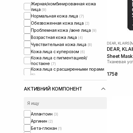
Жирная/комбинированная кожа
лица
(9)
Нормальная кожа лица
(7)
Обезвоженная кожа лица
(2)
Проблемная кожа /акне лица
(9)
Возрастная кожа лица
(4)
DEAR, KLAIRS
|
Чувствительная кожа лица
(8)
DEAR, KLAI
Кожа лица с куперозом
(6)
Sheet Mask
Кожа лица с пигментацией/
Тканевая ус
постакне
(7)
Кожа лица с расширенными порами
175₴
(5)
Кожа лица с нарушенным
барьером
(4)
АКТИВНИЙ КОМПОНЕНТ
Кожа лица с нарушенным
микробиомом
(3)
Сыворотки от постакне
(1)
Аллантоин
(3)
Аргинин
(2)
Бета-глюкан
(1)