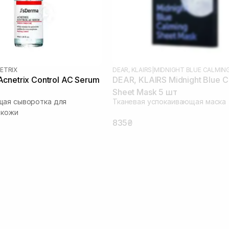
ETRIX
DEAR, KLAIRS
|
MIDNIGHT BLUE CALMIN
cnetrix Control AC Serum
DEAR, KLAIRS Midnight Blue C
Sheet Mask 5 шт
щая сыворотка для
Тканевая успокаивающая маска
 кожи
835₴