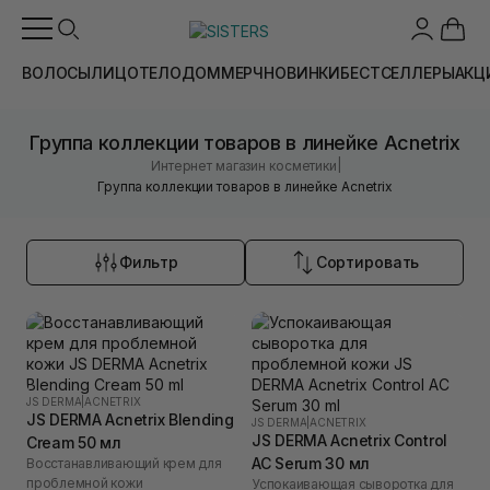
ВОЛОСЫ
ЛИЦО
ТЕЛО
ДОМ
МЕРЧ
НОВИНКИ
БЕСТСЕЛЛЕРЫ
АКЦ
Группа коллекции товаров в линейке Acnetrix
|
Интернет магазин косметики
Группа коллекции товаров в линейке Acnetrix
Фильтр
Сортировать
JS DERMA
|
ACNETRIX
JS DERMA Acnetrix Blending
JS DERMA
|
ACNETRIX
JS DERMA Acnetrix Control
Cream 50 мл
AC Serum 30 мл
Восстанавливающий крем для
проблемной кожи
Успокаивающая сыворотка для