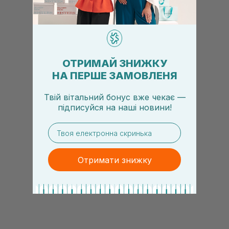
ОТРИМАЙ ЗНИЖКУ
НА ПЕРШЕ ЗАМОВЛЕНЯ
Твій вітальний бонус вже чекає —
підписуйся
на
наші новини!
email
Отримати знижку