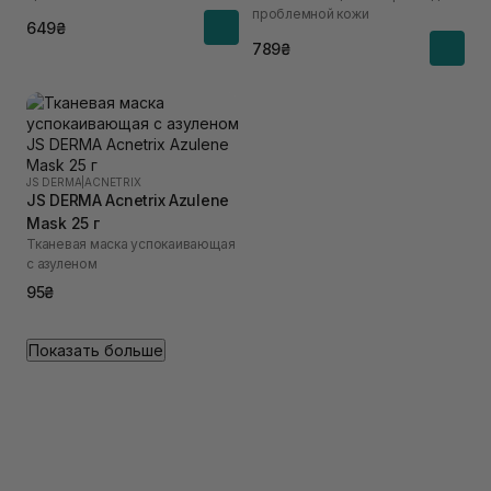
проблемной кожи
649₴
789₴
JS DERMA
|
ACNETRIX
JS DERMA Acnetrix Azulene
Mask 25 г
Тканевая маска успокаивающая
с азуленом
95₴
Показать больше