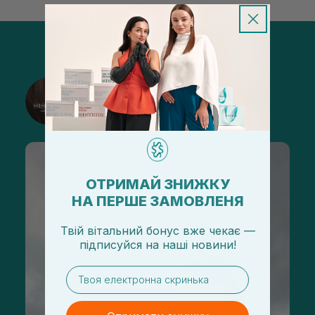
@sisters_stelmakh в Instagram
Подписаться
ОТРИМАЙ ЗНИЖКУ
НА ПЕРШЕ ЗАМОВЛЕНЯ
Твій вітальний бонус вже чекає —
підписуйся
на
наші новини!
email