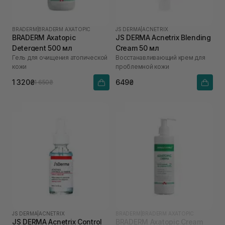
BRADERM
|
BRADERM AXATOPIC
JS DERMA
|
ACNETRIX
BRADERM Axatopic
JS DERMA Acnetrix Blending
Detergent 500 мл
Cream 50 мл
Гель для очищения атопической
Восстанавливающий крем для
кожи
проблемной кожи
1 320₴
649₴
1 650₴
JS DERMA
|
ACNETRIX
BRADERM
|
BRADERM AXATOPIC
JS DERMA Acnetrix Control
BRADERM Axatopic Cream