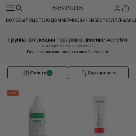
ВОЛОСЫ
ЛИЦО
ТЕЛО
ДОМ
МЕРЧ
НОВИНКИ
БЕСТСЕЛЛЕРЫ
АКЦ
Группа коллекции товаров в линейке Acnetrix
|
Интернет магазин косметики
Группа коллекции товаров в линейке Acnetrix
Фильтр
Сортировать
1
-20%