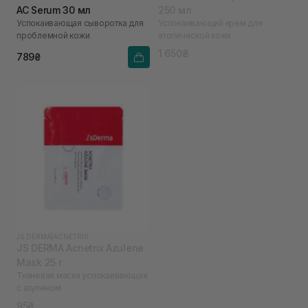
AC Serum 30 мл
250 мл
Успокаивающая сыворотка для
Успокаивающий крем для
проблемной кожи
атопической кожи
1 650₴
789₴
JS DERMA
|
ACNETRIX
JS DERMA Acnetrix Azulene
Mask 25 г
Тканевая маска успокаивающая
с азуленом
95₴