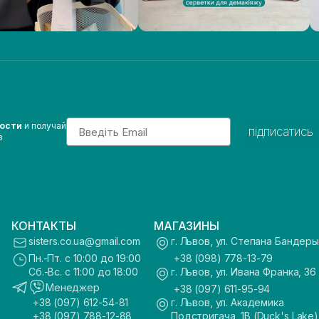
Email
вости
и получай
підписатись
з
КОНТАКТЫ
МАГАЗИНЫ
sisters.co.ua@gmail.com
г. Львов, ул. Степана Бандеры
Пн.-Пт. с 10:00 до 19:00
+38 (098) 778-13-79
Сб.-Вс. с 11:00 до 18:00
г. Львов, ул. Ивана Франка, 36
Менеджер
+38 (097) 611-95-94
+38 (097) 612-54-81
г. Львов, ул. Академика
+38 (097) 788-12-88
Подстригача, 1В (Duck's Lake)