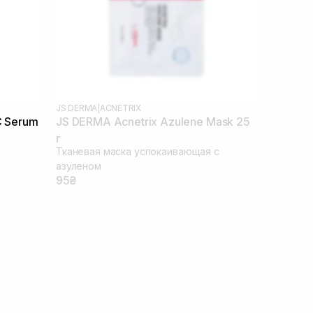
JS DERMA
|
ACNETRIX
C Serum
JS DERMA Acnetrix Azulene Mask 25
г
Тканевая маска успокаивающая с
азуленом
95₴