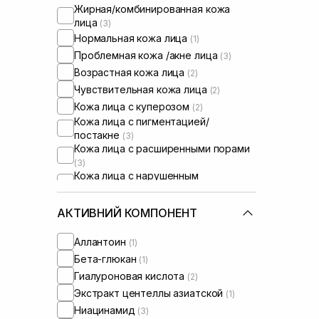
Жирная/комбинированная кожа
лица
(3)
Нормальная кожа лица
(1)
Проблемная кожа /акне лица
(3)
Возрастная кожа лица
(2)
Чувствительная кожа лица
(2)
Кожа лица с куперозом
(2)
Кожа лица с пигментацией/
постакне
(3)
Кожа лица с расширенными порами
(3)
Кожа лица с нарушенным
барьером
(2)
Кожа лица с нарушенным
АКТИВНИЙ КОМПОНЕНТ
микробиомом
(1)
Сыворотки от постакне
(1)
Аллантоин
(1)
Бета-глюкан
(1)
Гиалуроновая кислота
(2)
Экстракт центеллы азиатской
(1)
Ниацинамид
(3)