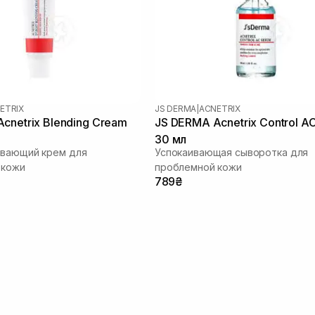
ETRIX
JS DERMA
|
ACNETRIX
cnetrix Blending Cream
JS DERMA Acnetrix Control A
30 мл
ивающий крем для
Успокаивающая сыворотка для
 кожи
проблемной кожи
789₴