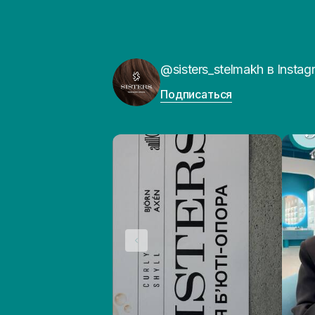
@sisters_stelmakh в Instag
Подписаться