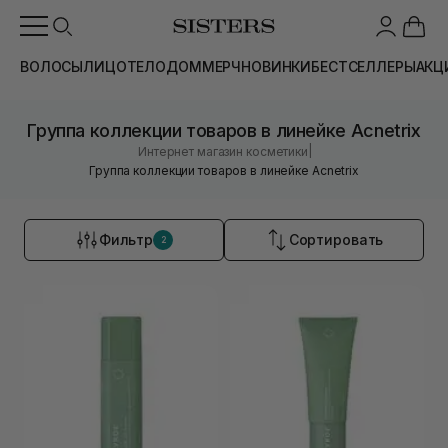
ВОЛОСЫ
ЛИЦО
ТЕЛО
ДОМ
МЕРЧ
НОВИНКИ
БЕСТСЕЛЛЕРЫ
АКЦ
Группа коллекции товаров в линейке Acnetrix
|
Интернет магазин косметики
Группа коллекции товаров в линейке Acnetrix
Фильтр
Сортировать
2