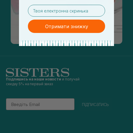
email
Отримати знижку
Подпишись на наши новости
и получай
скидку 5% на первый заказ
Email
підписатись