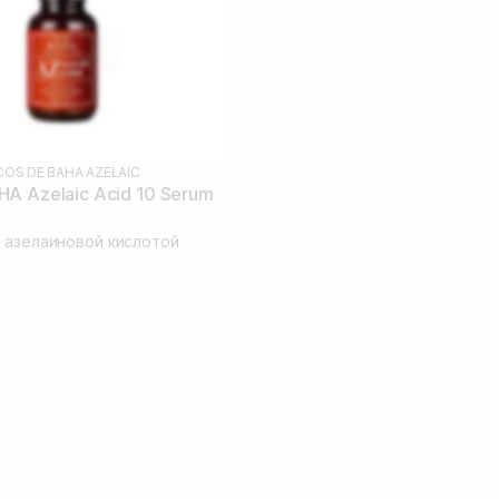
COS DE BAHA AZELAIC
A Azelaic Acid 10 Serum
 азелаиновой кислотой