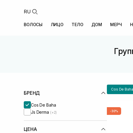
RU
ВОЛОСЫ
ЛИЦО
ТЕЛО
ДОМ
МЕРЧ
Н
Груп
Cos De Bah
БРЕНД
Cos De Baha
-30%
Js Derma
(+2)
ЦЕНА