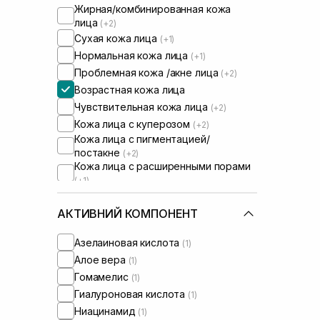
Жирная/комбинированная кожа
лица
(+2)
Сухая кожа лица
(+1)
Нормальная кожа лица
(+1)
Проблемная кожа /акне лица
(+2)
Возрастная кожа лица
Чувствительная кожа лица
(+2)
Кожа лица с куперозом
(+2)
Кожа лица с пигментацией/
постакне
(+2)
Кожа лица с расширенными порами
(+1)
Сыворотки от комедонов
(+2)
Сыворотки от постакне
АКТИВНИЙ КОМПОНЕНТ
(+2)
Азелаиновая кислота
(1)
Алое вера
(1)
Гомамелис
(1)
Гиалуроновая кислота
(1)
Ниацинамид
(1)