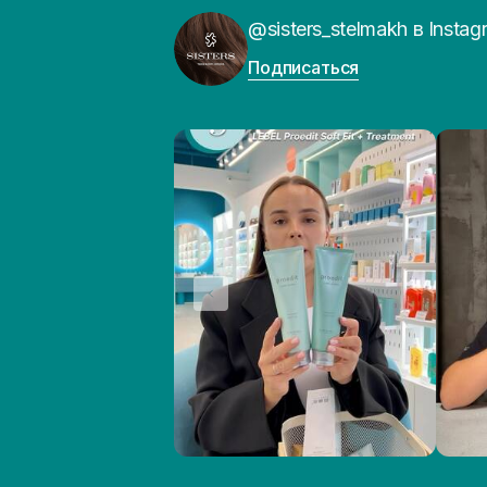
@sisters_stelmakh в Instag
Подписаться