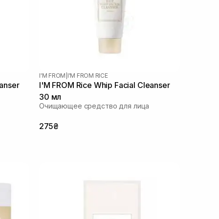
I'M FROM
|
I'M FROM RICE
eanser
I'M FROM Rice Whip Facial Cleanser
30 мл
Очищающее средство для лица
275₴