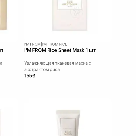
I'M FROM
|
I'M FROM RICE
шт
I'M FROM Rice Sheet Mask 1 шт
са
Увлажняющая тканевая маска с
экстрактом риса
155₴