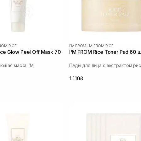
FROM RICE
I'M FROM
|
I'M FROM RICE
ice Glow Peel Off Mask 70
I'M FROM Rice Toner Pad 60 
ющая маска I’M
Пэды для лица с экстрактом ри
1 110₴