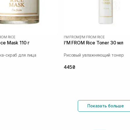
FROM RICE
I'M FROM
|
I'M FROM RICE
ce Mask 110 г
I'M FROM Rice Toner 30 мл
ка-скраб для лица
Рисовый увлажняющий тонер
445₴
Показать больше