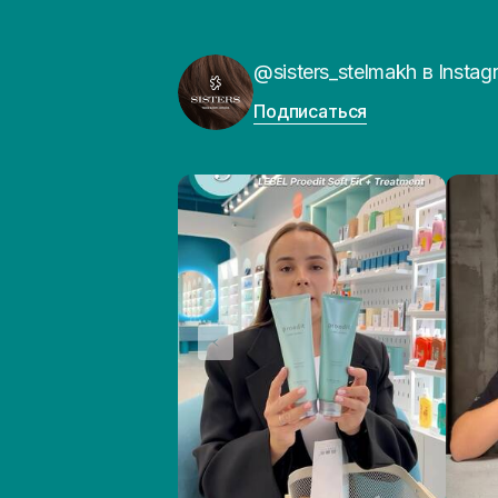
@sisters_stelmakh в Instag
Подписаться