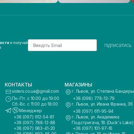
Email
вости
и получай
підписатись
з
КОНТАКТЫ
МАГАЗИНЫ
sisters.co.ua@gmail.com
г. Львов, ул. Степана Бандеры
Пн.-Пт. с 10:00 до 19:00
+38 (098) 778-13-79
Сб.-Вс. с 11:00 до 18:00
г. Львов, ул. Ивана Франка, 36
Менеджер
+38 (097) 611-95-94
+38 (097) 612-54-81
г. Львов, ул. Академика
+38 (097) 788-12-88
Подстригача, 1В (Duck's Lake)
+38 (097) 983-41-20
+38 (097) 101-97-16
+38 (068) 693-46-00
г. Ровно, ул. 16-го Июля, 15