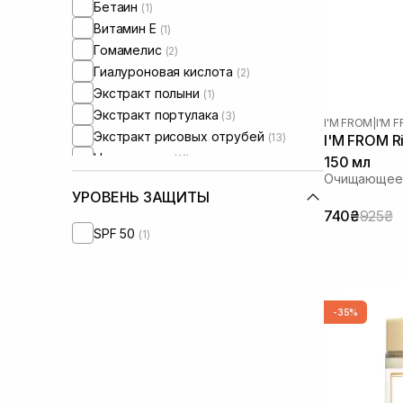
Бетаин
(1)
Витамин Е
(1)
Гомамелис
(2)
Гиалуроновая кислота
(2)
Экстракт полыни
(1)
Экстракт портулака
(3)
I'M FROM
|
I'M 
Экстракт рисовых отрубей
(13)
I'M FROM Ri
Ниацинамид
(11)
150 мл
Очищающее 
Оксид цинка
(1)
УРОВЕНЬ ЗАЩИТЫ
Масло арганы
(2)
740₴
925₴
Масло ши
(2)
SPF 50
(1)
Сквалан
(2)
-35%