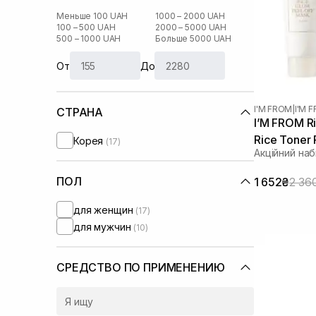
Меньше 100 UAH
1000 – 2000 UAH
100 – 500 UAH
2000 – 5000 UAH
500 – 1000 UAH
Больше 5000 UAH
От
До
I'M FROM
|
I'M 
СТРАНА
I’M FROM Ri
Rice Toner
Корея
(17)
Акційний наб
ПОЛ
1 652₴
2 36
для женщин
(17)
для мужчин
(10)
СРЕДСТВО ПО ПРИМЕНЕНИЮ