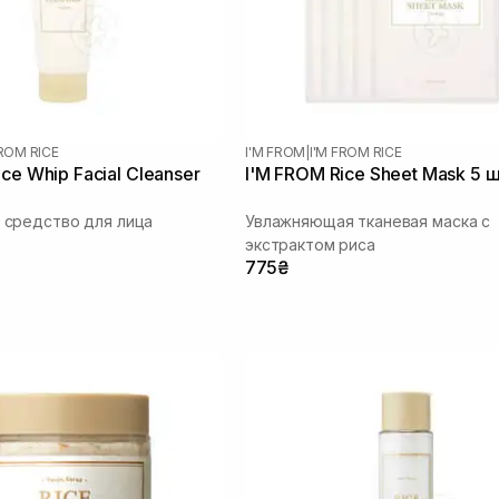
FROM RICE
I'M FROM
|
I'M FROM RICE
ce Whip Facial Cleanser
I'M FROM Rice Sheet Mask 5 
средство для лица
Увлажняющая тканевая маска с
экстрактом риса
775₴