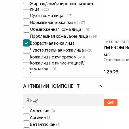
Жирная/комбинированная кожа
лица
(+22)
Сухая кожа лица
(+17)
Нормальная кожа лица
(+17)
Обезвоженная кожа лица
(+16)
Проблемная кожа /акне лица
(+14)
I'M FROM
|
I'M 
Возрастная кожа лица
I’M FROM R
Чувствительная кожа лица
(+20)
мл
Кожа лица с куперозом
(+11)
Отшелушива
Кожа лица с пигментацией/
постакне
(+19)
1 250₴
Кожа лица с расширенными порами
(+11)
Кожа лица с нарушенным
АКТИВНИЙ КОМПОНЕНТ
барьером
(+12)
Кожа лица с нарушенным
микробиомом
(+10)
-20%
Увлажняющие сыворотки для лица
Аденозин
(3)
(+1)
Аргинин
(3)
Бета-глюкан
(2)