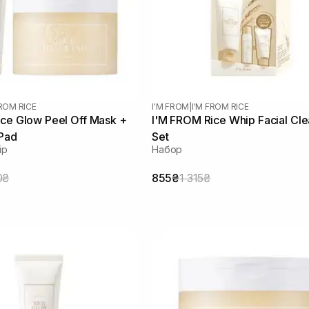
FROM RICE
I'M FROM
|
I'M FROM RICE
ce Glow Peel Off Mask +
I'M FROM Rice Whip Facial Cl
 Pad
Set
ір
Набор
0₴
855₴
1 315₴