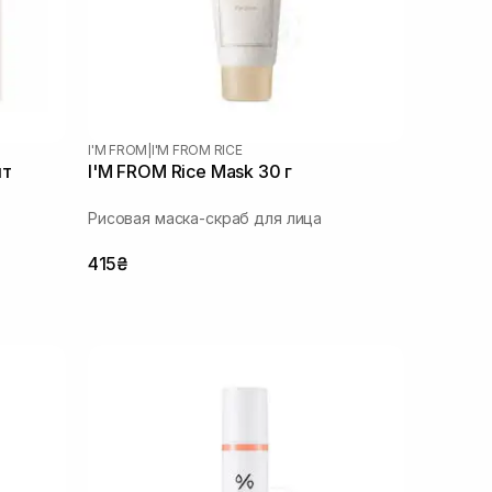
I'M FROM
|
I'M FROM RICE
шт
I'M FROM Rice Mask 30 г
Рисовая маска-скраб для лица
415₴