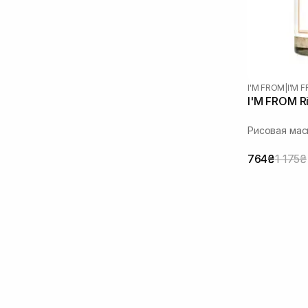
I'M FROM
|
I'M 
I'M FROM Ri
Рисовая мас
764₴
1 175₴