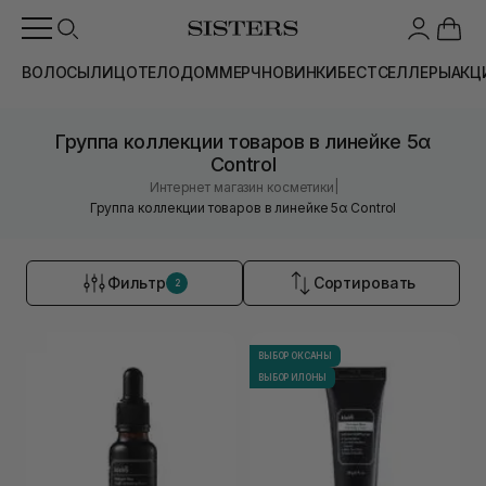
ВОЛОСЫ
ЛИЦО
ТЕЛО
ДОМ
МЕРЧ
НОВИНКИ
БЕСТСЕЛЛЕРЫ
АКЦ
Группа коллекции товаров в линейке 5α
Control
|
Интернет магазин косметики
Группа коллекции товаров в линейке 5α Control
Фильтр
Сортировать
2
ВЫБОР ОКСАНЫ
ВЫБОР ИЛОНЫ