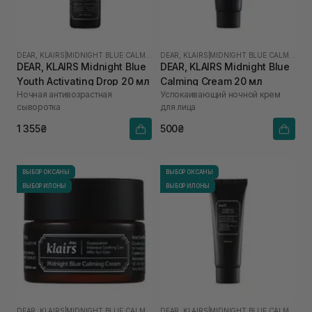
DEAR, KLAIRS
|
MIDNIGHT BLUE CALMING
DEAR, KLAIRS
|
MIDNIGHT BLUE CALMING
DEAR, KLAIRS Midnight Blue
DEAR, KLAIRS Midnight Blue
Youth Activating Drop 20 мл
Calming Cream 20 мл
Ночная антивозрастная
Успокаивающий ночной крем
сыворотка
для лица
1 355₴
500₴
ВЫБОР ОКСАНЫ
ВЫБОР ОКСАНЫ
ВЫБОР ИЛОНЫ
ВЫБОР ИЛОНЫ
DEAR, KLAIRS
|
MIDNIGHT BLUE CALMING
DEAR, KLAIRS
|
MIDNIGHT BLUE CALMING