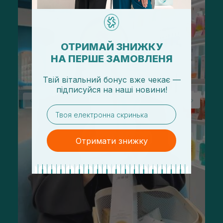
ОТРИМАЙ ЗНИЖКУ
НА ПЕРШЕ ЗАМОВЛЕНЯ
Твій вітальний бонус вже чекає —
підписуйся
на
наші новини!
email
Отримати знижку