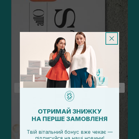
ОТРИМАЙ ЗНИЖКУ
НА ПЕРШЕ ЗАМОВЛЕНЯ
Твій вітальний бонус вже чекає —
підписуйся
на
наші новини!