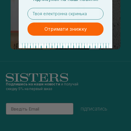
email
Отримати знижку
Подпишись на наши новости
и получай
скидку 5% на первый заказ
Email
підписатись