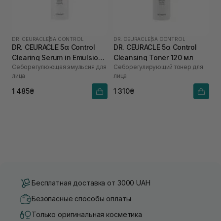
DR. CEURACLE
|
5Α CONTROL
DR. CEURACLE
|
5Α CONTROL
DR. CEURACLE 5α Control
DR. CEURACLE 5α Control
Clearing Serum in Emulsion
Cleansing Toner 120 мл
Себорегулюющая эмульсия для
Себорегулирующий тонер для
100 мл
лица
лица
1 485₴
1 310₴
Бесплатная доставка от 3000 UAH
Безопасные способы оплаты
Только оригинальная косметика