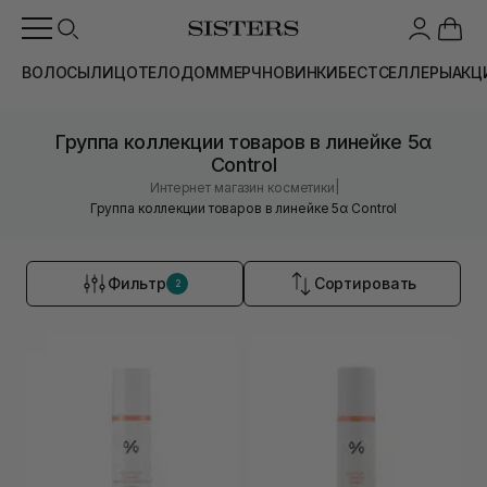
ВОЛОСЫ
ЛИЦО
ТЕЛО
ДОМ
МЕРЧ
НОВИНКИ
БЕСТСЕЛЛЕРЫ
АКЦ
Группа коллекции товаров в линейке 5α
Control
|
Интернет магазин косметики
Группа коллекции товаров в линейке 5α Control
Фильтр
Сортировать
2