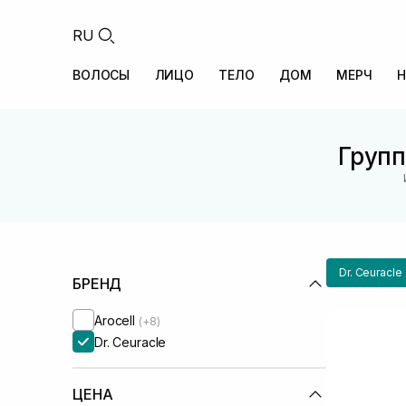
RU
ВОЛОСЫ
ЛИЦО
ТЕЛО
ДОМ
МЕРЧ
Н
Групп
Dr. Ceuracle
БРЕНД
Arocell
(+8)
Dr. Ceuracle
ЦЕНА