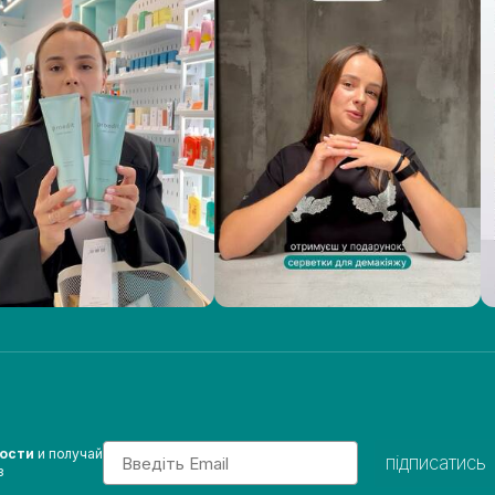
Email
вости
и получай
підписатись
з