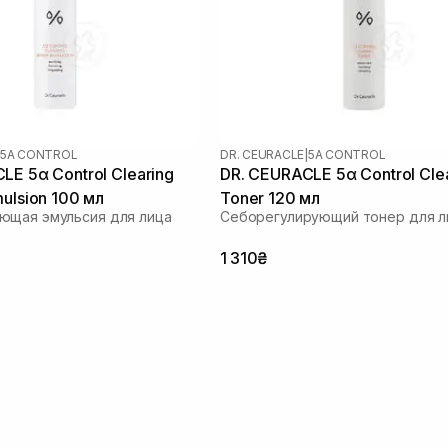
5Α CONTROL
DR. CEURACLE
|
5Α CONTROL
LE 5α Control Clearing
DR. CEURACLE 5α Control Cle
mulsion 100 мл
Toner 120 мл
ющая эмульсия для лица
Себорегулирующий тонер для л
1 310₴