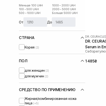
Меньше 100 UAH
1000 – 2000 UAH
100 – 500 UAH
2000 – 5000 UAH
500 – 1000 UAH
Больше 5000 UAH
От
До
DR. CEURACLE
|
СТРАНА
DR. CEURAC
Serum in E
Корея
(2)
Себорегулю
ПОЛ
1 485₴
для женщин
(2)
для мужчин
(2)
СРЕДСТВО ПО ПРИМЕНЕНИЮ
Жирная/комбинированная кожа
лица
(+5)