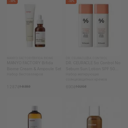
-30%
-32%
MANYO FACTORY
|
BIFIDA BIOME
DR. CEURACLE
|
5Α CONTROL
MANYO FACTORY Bifida
DR. CEURACLE 5α Control No
Biome Cream & Ampoule Set
Sebum Sun Lotion SPF 50
Набор бестселлеров
Набор матирующих
PA++++ 2 шт (термін до
солнцезащитных кремов
09.04.2026)
1 287₴
690₴
1 838₴
1 020₴