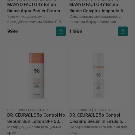
MANYO FACTORY Bifida
MANYO FACTORY Bifida
Biome Aqua Bariier Cream
Biome Complex Ampoule 50
Увлажняющий крем с
Омолаживающий комплекс с
80 мл
мл
бифидобактериями Manyo Bifida
лизатами бифидобактерий
Biome Aqua Bariier Cream 80 ml
999₴
1 199₴
DR. CEURACLE
|
5Α CONTROL
DR. CEURACLE
|
5Α CONTROL
DR. CEURACLE 5α Control No
DR. CEURACLE 5α Control
Sebum Sun Lotion SPF 50
Clearing Serum in Emulsion
Матирующий солнцезащитный
Себорегулюющая эмульсия для
PA++++ 50 мл
100 мл
крем
лица