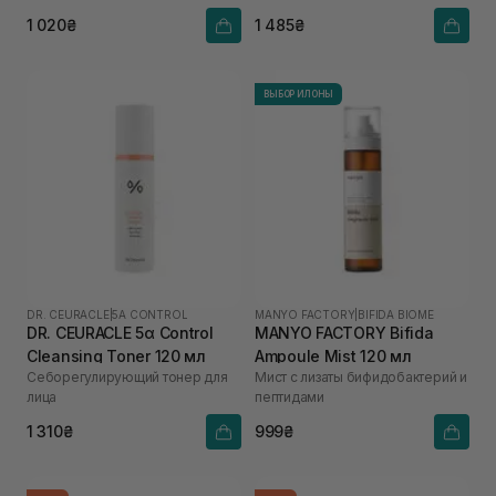
1 020₴
1 485₴
ВЫБОР ИЛОНЫ
DR. CEURACLE
|
5Α CONTROL
MANYO FACTORY
|
BIFIDA BIOME
DR. CEURACLE 5α Control
MANYO FACTORY Bifida
Cleansing Toner 120 мл
Ampoule Mist 120 мл
Себорегулирующий тонер для
Мист с лизаты бифидобактерий и
лица
пептидами
1 310₴
999₴