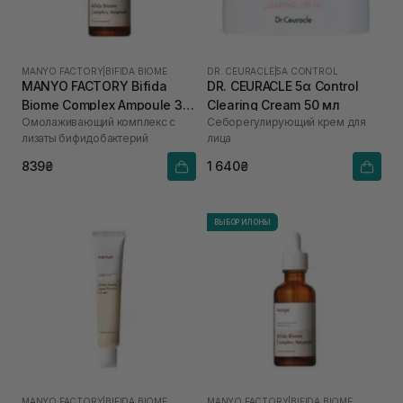
MANYO FACTORY
|
BIFIDA BIOME
DR. CEURACLE
|
5Α CONTROL
MANYO FACTORY Bifida
DR. CEURACLE 5α Control
Biome Complex Ampoule 30
Clearing Cream 50 мл
Омолаживающий комплекс с
Себорегулирующий крем для
мл
лизаты бифидобактерий
лица
839₴
1 640₴
ВЫБОР ИЛОНЫ
MANYO FACTORY
|
BIFIDA BIOME
MANYO FACTORY
|
BIFIDA BIOME