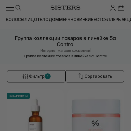
ВОЛОСЫ
ЛИЦО
ТЕЛО
ДОМ
МЕРЧ
НОВИНКИ
БЕСТСЕЛЛЕРЫ
АКЦ
Группа коллекции товаров в линейке 5α
Control
|
Интернет магазин косметики
Группа коллекции товаров в линейке 5α Control
Фильтр
Сортировать
1
ВЫБОР ИЛОНЫ