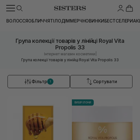
ВОЛОССЯ
ОБЛИЧЧЯ
ТІЛО
ДІМ
МЕРЧ
НОВИНКИ
БЕСТСЕЛЕРИ
АК
Група колекції товарів у лінійці Royal Vita
Propolis 33
|
Інтернет магазин косметики
Група колекції товарів у лінійці Royal Vita Propolis 33
Фільтр
Сортувати
1
ВИБІР ІЛОНИ