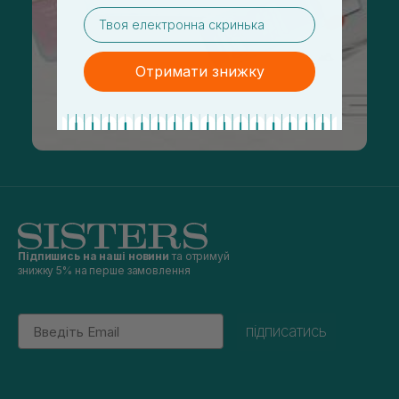
email
Отримати знижку
Підпишись на наші новини
та отримуй
знижку 5% на перше замовлення
Email
підписатись