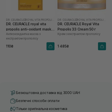
DR. CEURACLE
|
ROYAL VITA PROPOLIS 33
DR. CEURACLE
|
ROYAL VITA PROPOLIS 33
DR. CEURACLE royal vita
DR. CEURACLE Royal Vita
propolis anti-oxidant mask 1
Propolis 33 Cream 50 г
Антиоксидантна маска з
Крем з екстрактом прополісу
шт
екстрактом прополісу
110₴
1 485₴
Безкоштовна доставка від 3000 UAH
Безпечні способи оплати
Тільки оригінальна косметика