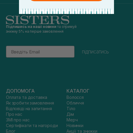
Підпишись на наші новини
та отримуй
знижку 5% на перше замовлення
Email
підписатись
ДОПОМОГА
КАТАЛОГ
Оплата та доставка
Волосся
Як зробити замовлення
Обличчя
Відповіді на запитання
Тіло
Про нас
Дім
ЗМІ про нас
Мерч
Сертифікати та нагороди
Новинки
Блог
Акції та знижки