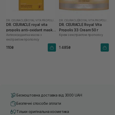
DR. CEURACLE
|
ROYAL VITA PROPOLIS 33
DR. CEURACLE
|
ROYAL VITA PROPOLIS 33
DR. CEURACLE royal vita
DR. CEURACLE Royal Vita
propolis anti-oxidant mask 1
Propolis 33 Cream 50 г
Антиоксидантна маска з
Крем з екстрактом прополісу
шт
екстрактом прополісу
110₴
1 485₴
Безкоштовна доставка від 3000 UAH
Безпечні способи оплати
Тільки оригінальна косметика