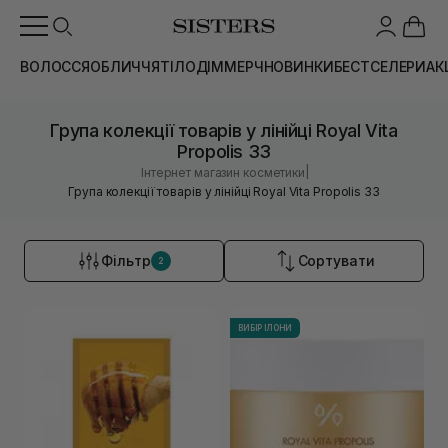
ВОЛОССЯ
ОБЛИЧЧЯ
ТІЛО
ДІМ
МЕРЧ
НОВИНКИ
БЕСТСЕЛЕРИ
АК
Група колекції товарів у лінійці Royal Vita
Propolis 33
|
Інтернет магазин косметики
Група колекції товарів у лінійці Royal Vita Propolis 33
Фільтр
Сортувати
2
ВИБІР ІЛОНИ