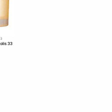
33
olis 33