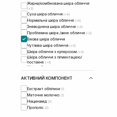
Жирна/комбінована шкіра обличчя
(+3)
Суха шкіра обличчя
(+4)
Нормальна шкіра обличчя
(+4)
Зневоднена шкіра обличчя
(+4)
Проблемна шкіра /акне обличчя
(+2)
Вікова шкіра обличчя
Чутлива шкіра обличчя
(+4)
Шкіра обличчя з куперозом
(+4)
Шкіра обличчя з пігментацією/
постакне
(+4)
Шкіра обличчя з порушеним
барʼєром
(+2)
Шкіра обличчя з порушеним
АКТИВНИЙ КОМПОНЕНТ
мікробіомом
(+2)
Екстракт обліпихи
(1)
Маточне молочко
(1)
Ніацинамід
(2)
Прополіс
(2)