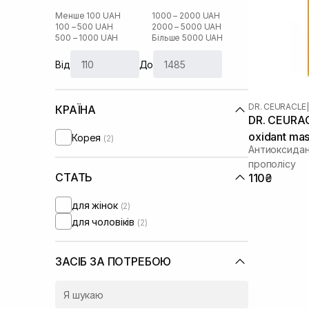
Менше 100 UAH
1000 – 2000 UAH
100 – 500 UAH
2000 – 5000 UAH
500 – 1000 UAH
Більше 5000 UAH
Від
До
DR. CEURACLE
|
КРАЇНА
DR. CEURACL
oxidant mas
Корея
(2)
Антиоксидан
прополісу
СТАТЬ
110₴
для жінок
(2)
для чоловіків
(2)
ЗАСІБ ЗА ПОТРЕБОЮ