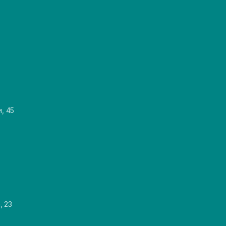
и, 45
, 23