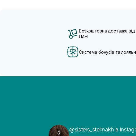
Безкоштовна доставка від
UAH
Система бонусів та лояльн
@sisters_stelmakh в Instag