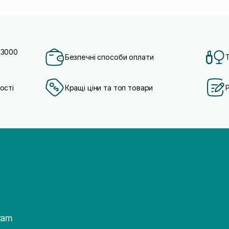
 3000
Безпечні способи оплати
ості
Кращі ціни та топ товари
ram