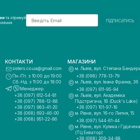
Email
ини
та отримуй
підписатись
влення
КОНТАКТИ
МАГАЗИНИ
sisters.co.ua@gmail.com
м. Львів, вул. Степана Бандер
Пн.-Пт. з 10:00 до 19:00
+38 (098) 778-13-79
Сб.-Нд. з 11:00 до 18:00
м. Львів, вул. Івана Франка, 36
Менеджер
+38 (097) 611-95-94
+38 (097) 612-54-81
м. Львів, вул. Академіка
+38 (097) 788-12-88
Підстригача, 1В (Duck's Lake)
+38 (097) 983-41-20
+38 (097) 101-97-16
+38 (068) 693-46-00
м. Рівне, вул. 16-го Липня, 15
+38 (068) 951-22-86
+38 (097) 544-61-44
м. Рівне, вул. Кулика і Гудачека
(ТЦ Екватор)
+38 (068) 209-34-88