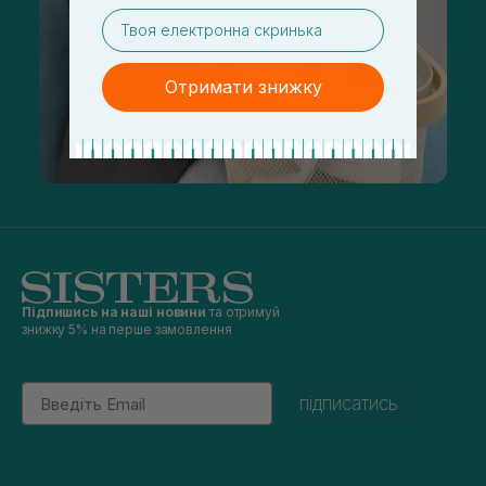
email
Отримати знижку
Підпишись на наші новини
та отримуй
знижку 5% на перше замовлення
Email
підписатись