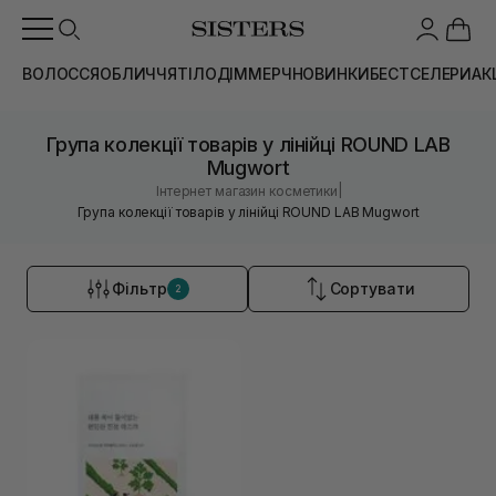
ВОЛОССЯ
ОБЛИЧЧЯ
ТІЛО
ДІМ
МЕРЧ
НОВИНКИ
БЕСТСЕЛЕРИ
АК
Група колекції товарів у лінійці ROUND LAB
Mugwort
|
Інтернет магазин косметики
Група колекції товарів у лінійці ROUND LAB Mugwort
Фільтр
Сортувати
2