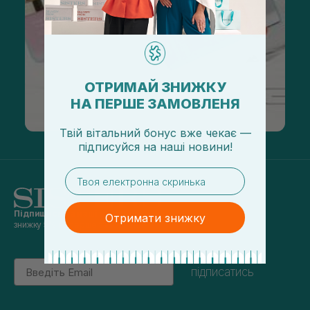
ОТРИМАЙ ЗНИЖКУ
НА ПЕРШЕ ЗАМОВЛЕНЯ
Твій вітальний бонус вже чекає —
підписуйся
на
наші новини!
email
Підпишись на наші новини
та отримуй
Отримати знижку
знижку 5% на перше замовлення
Email
підписатись