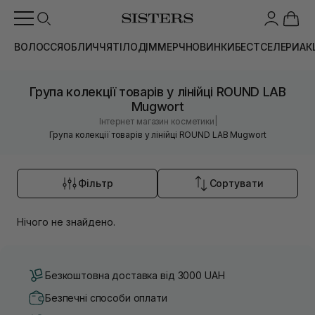
ВОЛОССЯ
ОБЛИЧЧЯ
ТІЛО
ДІМ
МЕРЧ
НОВИНКИ
БЕСТСЕЛЕРИ
АК
Група колекції товарів у лінійці ROUND LAB
Mugwort
|
Інтернет магазин косметики
Група колекції товарів у лінійці ROUND LAB Mugwort
Фільтр
Сортувати
Нічого не знайдено.
Безкоштовна доставка від 3000 UAH
Безпечні способи оплати