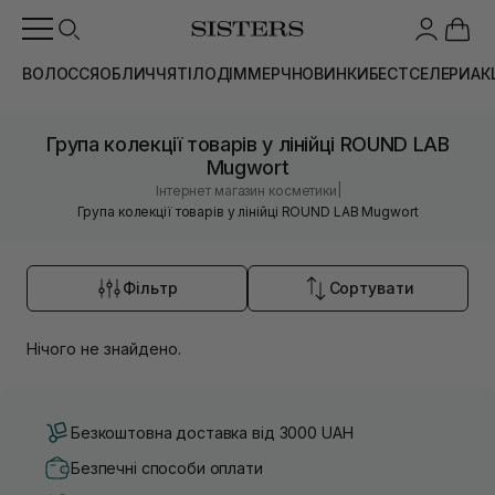
ВОЛОССЯ
ОБЛИЧЧЯ
ТІЛО
ДІМ
МЕРЧ
НОВИНКИ
БЕСТСЕЛЕРИ
АК
Група колекції товарів у лінійці ROUND LAB
Mugwort
|
Інтернет магазин косметики
Група колекції товарів у лінійці ROUND LAB Mugwort
Фільтр
Сортувати
Нічого не знайдено.
Безкоштовна доставка від 3000 UAH
Безпечні способи оплати