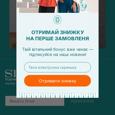
ОТРИМАЙ ЗНИЖКУ
НА ПЕРШЕ ЗАМОВЛЕНЯ
Твій вітальний бонус вже чекає —
підписуйся
на
наші новини!
email
Підпишись на наші новини
та отримуй
Отримати знижку
знижку 5% на перше замовлення
Email
підписатись