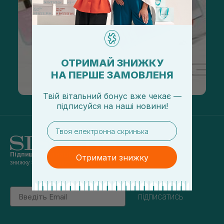
ОТРИМАЙ ЗНИЖКУ
НА ПЕРШЕ ЗАМОВЛЕНЯ
Твій вітальний бонус вже чекає —
підписуйся
на
наші новини!
email
Підпишись на наші новини
та отримуй
Отримати знижку
знижку 5% на перше замовлення
Email
підписатись