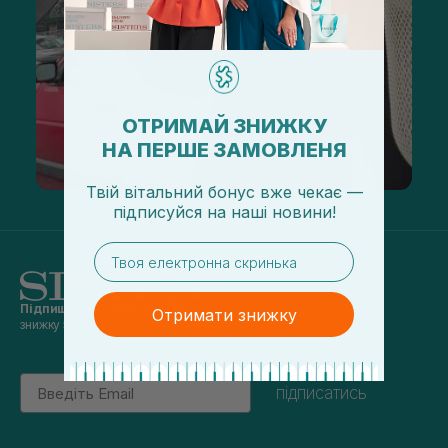
ОТРИМАЙ ЗНИЖКУ
НА ПЕРШЕ ЗАМОВЛЕНЯ
Твій вітальний бонус вже чекає —
підписуйся
на
наші новини!
email
Підпишись на наші новини
та отримуй
Отримати знижку
знижку 5% на перше замовлення
Email
підписатись