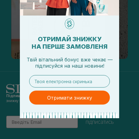
ОТРИМАЙ ЗНИЖКУ
НА ПЕРШЕ ЗАМОВЛЕНЯ
Твій вітальний бонус вже чекає —
підписуйся
на
наші новини!
email
Підпишись на наші новини
та отримуй
Отримати знижку
знижку 5% на перше замовлення
Email
підписатись