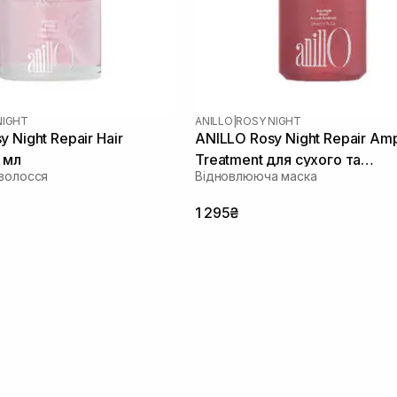
NIGHT
ANILLO
|
ROSY NIGHT
 Night Repair Hair
ANILLO Rosy Night Repair Am
 мл
Treatment для сухого та
 волосся
Відновлююча маска
пошкодженого волосся 200
1 295₴