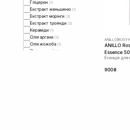
Гліцерин
(1)
Екстракт женьшеню
(1)
Екстракт морінги
(3)
Екстракт троянди
(3)
Кераміди
(1)
Олія аргани
(3)
ANILLO
|
ROSY 
Олія жожоба
(1)
ANILLO Rosy
Олія камелії
(4)
Essence 50
Есенція для
Олія макадамії
(1)
Олія мигдалю
(1)
900₴
Пантенол
(2)
Пептиди
(2)
Протеїни
(1)
Протеїни пшениці
(1)
Чайне дерево
(1)