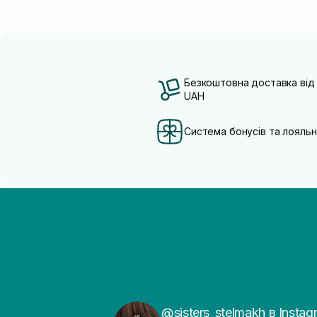
Безкоштовна доставка від
UAH
Система бонусів та лояльн
@sisters_stelmakh в Instag