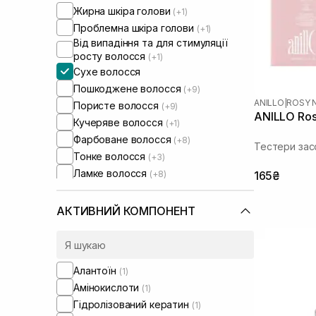
Жирна шкіра голови
(+1)
Проблемна шкіра голови
(+1)
Від випадіння та для стимуляції
росту волосся
(+1)
Сухе волосся
Пошкоджене волосся
(+9)
ANILLO
|
ROSY 
Пористе волосся
(+9)
ANILLO Rosy
Кучеряве волосся
(+1)
Фарбоване волосся
(+8)
Тестери зас
Тонке волосся
(+3)
Ламке волосся
(+8)
165₴
Для розгладження волосся
(+1)
Для відновлення волосся
(+2)
АКТИВНИЙ КОМПОНЕНТ
Алантоїн
(1)
Амінокислоти
(1)
Гідролізований кератин
(1)