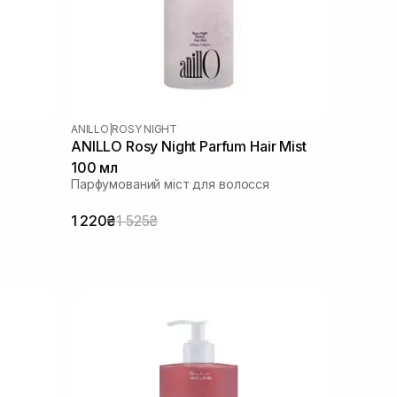
ANILLO
|
ROSY NIGHT
ANILLO Rosy Night Parfum Hair Mist
100 мл
Парфумований міст для волосся
1 220₴
1 525₴