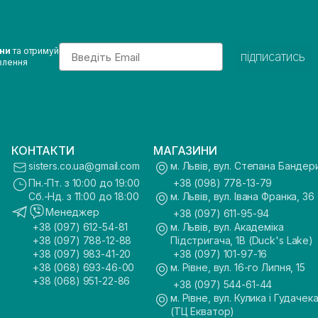
Email
ини
та отримуй
підписатись
влення
КОНТАКТИ
МАГАЗИНИ
sisters.co.ua@gmail.com
м. Львів, вул. Степана Бандер
Пн.-Пт. з 10:00 до 19:00
+38 (098) 778-13-79
Сб.-Нд. з 11:00 до 18:00
м. Львів, вул. Івана Франка, 36
Менеджер
+38 (097) 611-95-94
+38 (097) 612-54-81
м. Львів, вул. Академіка
+38 (097) 788-12-88
Підстригача, 1В (Duck's Lake)
+38 (097) 983-41-20
+38 (097) 101-97-16
+38 (068) 693-46-00
м. Рівне, вул. 16-го Липня, 15
+38 (068) 951-22-86
+38 (097) 544-61-44
м. Рівне, вул. Кулика і Гудачека
(ТЦ Екватор)