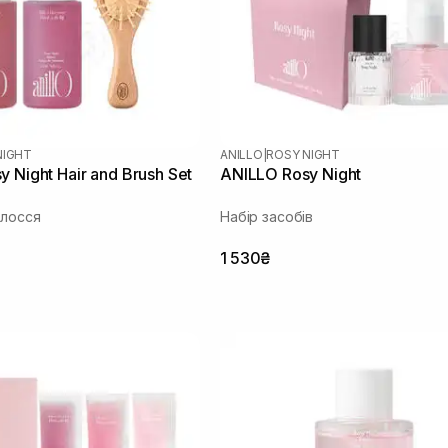
NIGHT
ANILLO
|
ROSY NIGHT
 Night Hair and Brush Set
ANILLO Rosy Night
олосся
Набір засобів
1 530₴