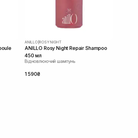
ANILLO
|
ROSY NIGHT
poule
ANILLO Rosy Night Repair Shampoo
450 мл
Відновлюючий шампунь
 мл
1 590₴