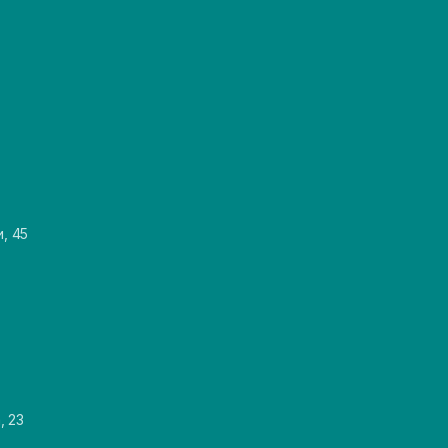
и, 45
, 23