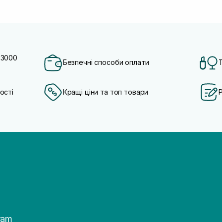
 3000
Безпечні способи оплати
ості
Кращі ціни та топ товари
ram