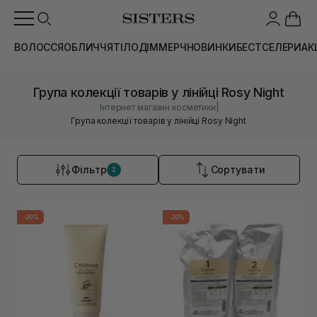
ВОЛОССЯ
ОБЛИЧЧЯ
ТІЛО
ДІМ
МЕРЧ
НОВИНКИ
БЕСТСЕЛЕРИ
АК
Група колекції товарів у лінійці Rosy Night
|
Інтернет магазин косметики
Група колекції товарів у лінійці Rosy Night
Фільтр
Сортувати
2
-20%
-20%