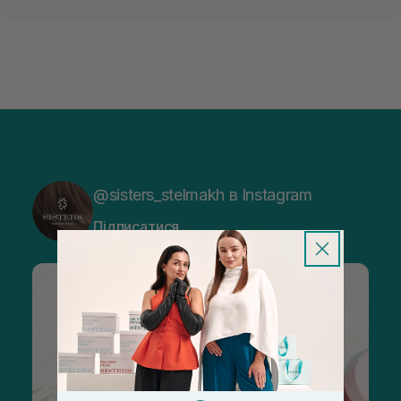
@sisters_stelmakh в Instagram
Підписатися