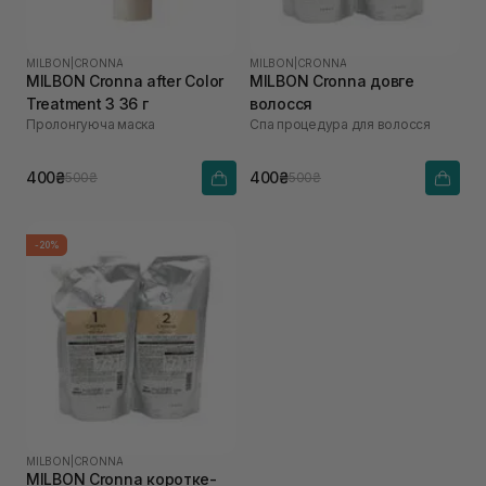
MILBON
|
CRONNA
MILBON
|
CRONNA
MILBON Cronna after Color
MILBON Cronna довге
Treatment 3 36 г
волосся
Пролонгуюча маска
Спа процедура для волосся
400₴
400₴
500₴
500₴
-20%
MILBON
|
CRONNA
MILBON Cronna коротке-