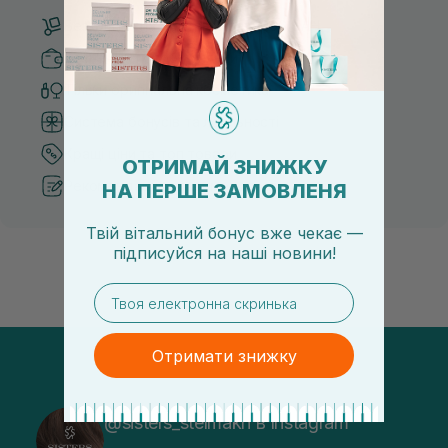
Безкоштовна доставка від 3000 UAH
Безпечні способи оплати
Тільки оригінальна косметика
Система бонусів та лояльності
Кращі ціни та топ товари
ОТРИМАЙ ЗНИЖКУ
Рекомендації від косметологів
НА ПЕРШЕ ЗАМОВЛЕНЯ
Твій вітальний бонус вже чекає —
підписуйся
на
наші новини!
email
Отримати знижку
@sisters_stelmakh в Instagram