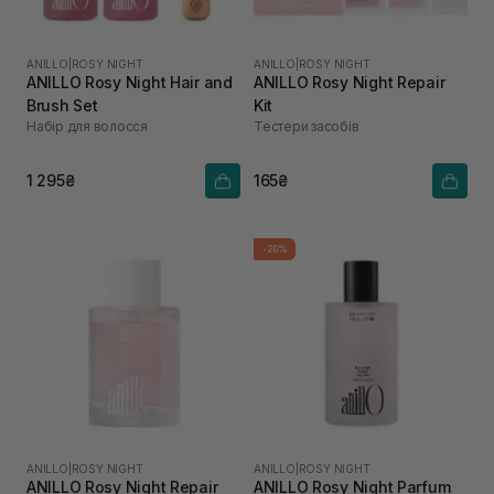
ANILLO
|
ROSY NIGHT
ANILLO
|
ROSY NIGHT
ANILLO Rosy Night Hair and
ANILLO Rosy Night Repair
Brush Set
Kit
Набір для волосся
Тестери засобів
1 295₴
165₴
-20%
ANILLO
|
ROSY NIGHT
ANILLO
|
ROSY NIGHT
ANILLO Rosy Night Repair
ANILLO Rosy Night Parfum