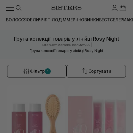
ВОЛОССЯ
ОБЛИЧЧЯ
ТІЛО
ДІМ
МЕРЧ
НОВИНКИ
БЕСТСЕЛЕРИ
АК
Група колекції товарів у лінійці Rosy Night
|
Інтернет магазин косметики
Група колекції товарів у лінійці Rosy Night
Фільтр
Сортувати
1