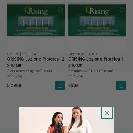
ORISING
|
PROTEICA
ORISING
|
PROTEICA
ORISING Lozione Proteica 12
ORISING Lozione Proteica 1
х 10 мл
х 10 мл
Зміцнюючий протеїновий
Зміцнюючий протеїновий
лосьйон
лосьйон
3 290₴
280₴