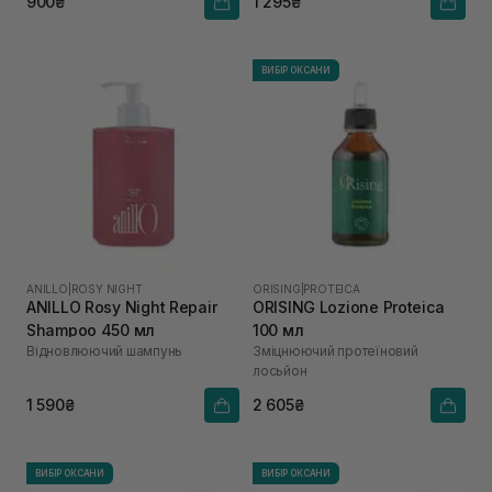
900₴
1 295₴
ВИБІР ОКСАНИ
ANILLO
|
ROSY NIGHT
ORISING
|
PROTEICA
ANILLO Rosy Night Repair
ORISING Lozione Proteica
Shampoo 450 мл
100 мл
Відновлюючий шампунь
Зміцнюючий протеїновий
лосьйон
1 590₴
2 605₴
ВИБІР ОКСАНИ
ВИБІР ОКСАНИ