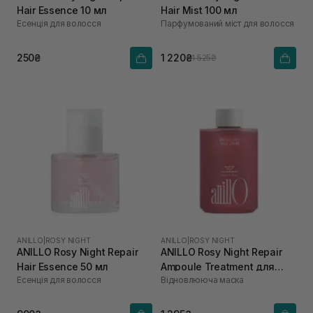
Hair Essence 10 мл
Hair Mist 100 мл
Есенція для волосся
Парфумований міст для волосся
250₴
1 220₴
1 525₴
ANILLO
|
ROSY NIGHT
ANILLO
|
ROSY NIGHT
ANILLO Rosy Night Repair
ANILLO Rosy Night Repair
Hair Essence 50 мл
Ampoule Treatment для
Есенція для волосся
Відновлююча маска
сухого та пошкодженого
волосся 200 мл