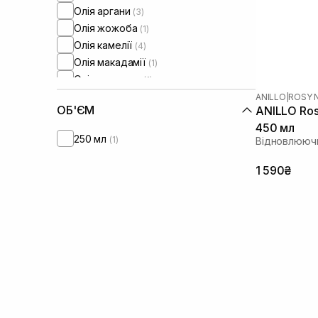
Олія аргани
(3)
Олія жожоба
(1)
Олія камелії
(4)
Олія макадамії
(1)
Олія мигдалю
(1)
Пептиди
(2)
ANILLO
|
ROSY 
ОБ'ЄМ
ANILLO Ros
Протеїни
(1)
450 мл
250 мл
(1)
Відновлююч
1 590₴