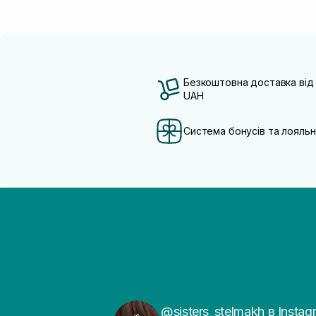
Безкоштовна доставка від
UAH
Система бонусів та лояльн
@sisters_stelmakh в Instag