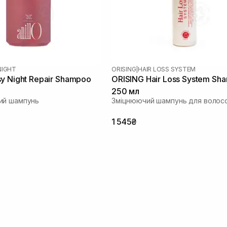
NIGHT
ORISING
|
HAIR LOSS SYSTEM
y Night Repair Shampoo
ORISING Hair Loss System Sh
250 мл
ий шампунь
Зміцнюючий шампунь для волос
1 545₴