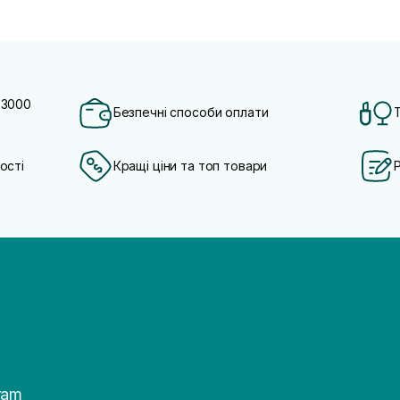
 3000
Безпечні способи оплати
ості
Кращі ціни та топ товари
ram