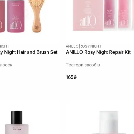
NIGHT
ANILLO
|
ROSY NIGHT
 Night Hair and Brush Set
ANILLO Rosy Night Repair Kit
олосся
Тестери засобів
165₴