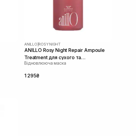
ANILLO
|
ROSY NIGHT
ANILLO Rosy Night Repair Ampoule
Treatment для сухого та
Відновлююча маска
пошкодженого волосся 200 мл
1 295₴