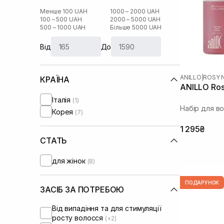
Менше 100 UAH
1000 – 2000 UAH
100 – 500 UAH
2000 – 5000 UAH
500 – 1000 UAH
Більше 5000 UAH
Від
До
ANILLO
|
ROSY 
КРАЇНА
ANILLO Rosy
Італія
(1)
Набір для в
Корея
(7)
1 295₴
СТАТЬ
для жінок
(8)
ПОДАРУНОК
ЗАСІБ ЗА ПОТРЕБОЮ
Від випадіння та для стимуляції
росту волосся
(+2)