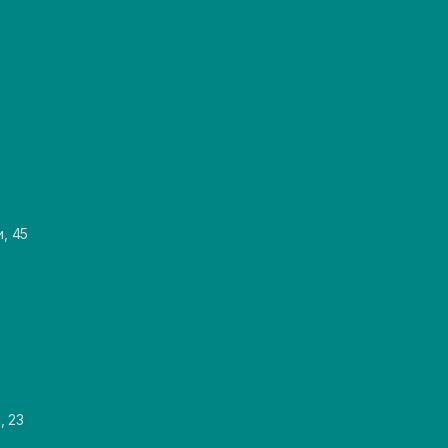
и, 45
, 23