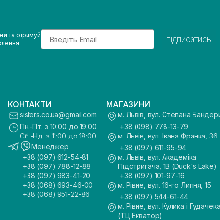
Email
ини
та отримуй
підписатись
влення
КОНТАКТИ
МАГАЗИНИ
sisters.co.ua@gmail.com
м. Львів, вул. Степана Бандер
Пн.-Пт. з 10:00 до 19:00
+38 (098) 778-13-79
Сб.-Нд. з 11:00 до 18:00
м. Львів, вул. Івана Франка, 36
Менеджер
+38 (097) 611-95-94
+38 (097) 612-54-81
м. Львів, вул. Академіка
+38 (097) 788-12-88
Підстригача, 1В (Duck's Lake)
+38 (097) 983-41-20
+38 (097) 101-97-16
+38 (068) 693-46-00
м. Рівне, вул. 16-го Липня, 15
+38 (068) 951-22-86
+38 (097) 544-61-44
м. Рівне, вул. Кулика і Гудачека
(ТЦ Екватор)