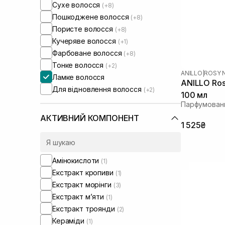
Сухе волосся
(+8)
Пошкоджене волосся
(+8)
Пористе волосся
(+8)
Кучеряве волосся
(+1)
Фарбоване волосся
(+8)
Тонке волосся
(+2)
ANILLO
|
ROSY 
Ламке волосся
ANILLO Rosy
Для відновлення волосся
(+2)
100 мл
Парфумовани
АКТИВНИЙ КОМПОНЕНТ
1 525₴
Амінокислоти
(1)
Екстракт кропиви
(1)
Екстракт морінги
(3)
Екстракт м’яти
(1)
Екстракт троянди
(2)
Кераміди
(1)