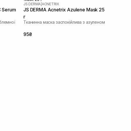
JS DERMA
|
ACNETRIX
C Serum
JS DERMA Acnetrix Azulene Mask 25
г
блемної
Тканинна маска заспокійлива з азуленом
95₴