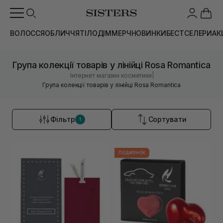
ВОЛОССЯ
ОБЛИЧЧЯ
ТІЛО
ДІМ
МЕРЧ
НОВИНКИ
БЕСТСЕЛЕРИ
АК
Група колекції товарів у лінійці Rosa Romantica
|
Інтернет магазин косметики
Група колекції товарів у лінійці Rosa Romantica
Фільтр
Сортувати
1
ПОДАРУНОК