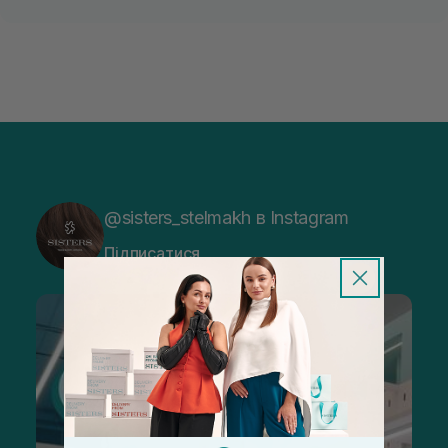
@sisters_stelmakh в Instagram
Підписатися