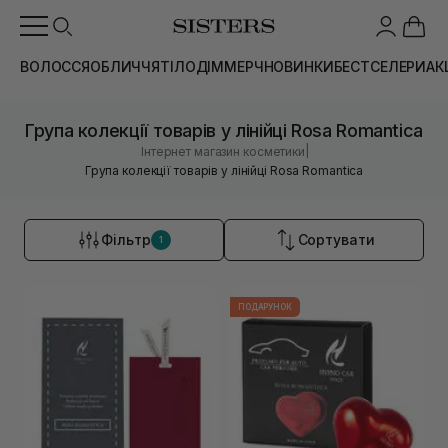
ВОЛОССЯ
ОБЛИЧЧЯ
ТІЛО
ДІМ
МЕРЧ
НОВИНКИ
БЕСТСЕЛЕРИ
АК
Група колекції товарів у лінійці Rosa Romantica
|
Інтернет магазин косметики
Група колекції товарів у лінійці Rosa Romantica
Фільтр
Сортувати
1
ПОДАРУНОК