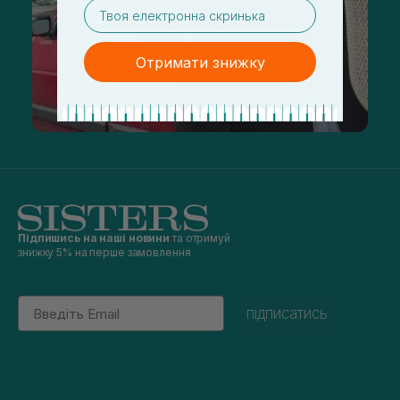
email
Отримати знижку
Підпишись на наші новини
та отримуй
знижку 5% на перше замовлення
Email
підписатись