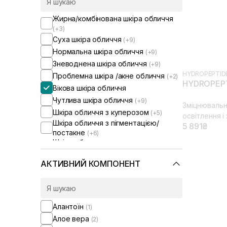
Жирна/комбінована шкіра обличчя
(+3)
Суха шкіра обличчя
(+9)
Нормальна шкіра обличчя
(+9)
Зневоднена шкіра обличчя
(+9)
HYDROPEPTID
Проблемна шкіра /акне обличчя
(+2)
HYDROPEPTI
Вікова шкіра обличчя
Чутлива шкіра обличчя
(+9)
Зміцнювальн
Шкіра обличчя з куперозом
(+5)
освітлення і
Шкіра обличчя з пігментацією/
5 891₴
постакне
(+6)
Шкіра обличчя з розширеними
порами
(+2)
Шкіра обличчя з порушеним
АКТИВНИЙ КОМПОНЕНТ
барʼєром
(+7)
Шкіра обличчя з порушеним
мікробіомом
(+5)
Сироватки від постакне
(+1)
Алантоїн
(1)
Зволожуючі сироватки для
Алое вера
(2)
обличчя
(+1)