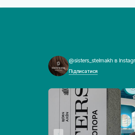
@sisters_stelmakh в Instag
Підписатися