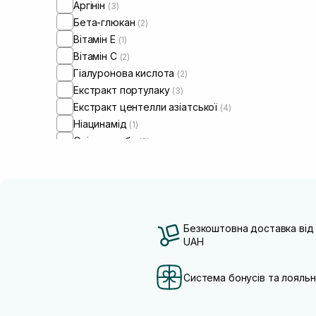
Аргінін
(3)
Бета-глюкан
(2)
Вітамін Е
(1)
Вітамін C
(2)
Гіалуронова кислота
(2)
Екстракт портулаку
(3)
Екстракт центелли азіатської
(4)
Ніацинамід
(1)
Олія жожоба
(2)
Олія ши
(2)
Пептиди
(1)
Безкоштовна доставка від
UAH
Система бонусів та лояльн