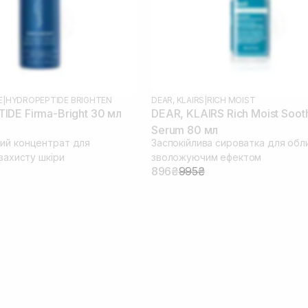
E
|
HYDROPEPTIDE BRIGHTEN
DEAR, KLAIRS
|
RICH MOIST
DE Firma-Bright 30 мл
DEAR, KLAIRS Rich Moist Soot
Serum 80 мл
ий концентрат для
Заспокійлива сироватка для обли
 захисту шкіри
зволожуючим ефектом
896₴
995₴