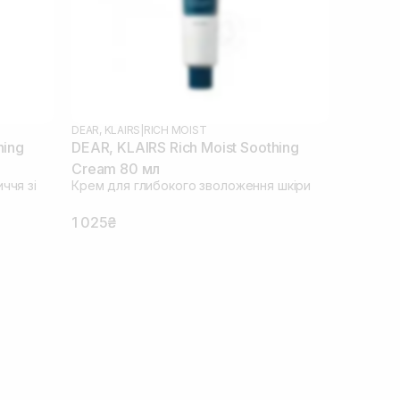
DEAR, KLAIRS
|
RICH MOIST
hing
DEAR, KLAIRS Rich Moist Soothing
Cream 80 мл
ччя зі
Крем для глибокого зволоження шкіри
1 025₴