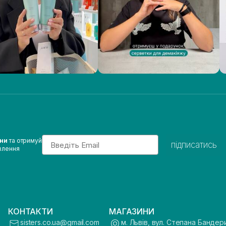
Email
ини
та отримуй
підписатись
влення
КОНТАКТИ
МАГАЗИНИ
sisters.co.ua@gmail.com
м. Львів, вул. Степана Бандер