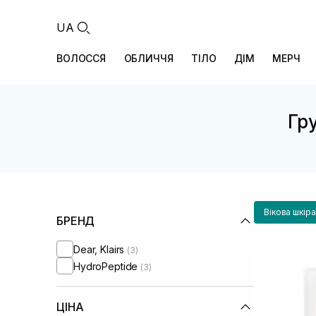
UA
ВОЛОССЯ
ОБЛИЧЧЯ
ТІЛО
ДІМ
МЕРЧ
Гру
Вікова шкір
БРЕНД
Dear, Klairs
(3)
HydroPeptide
(3)
ЦІНА