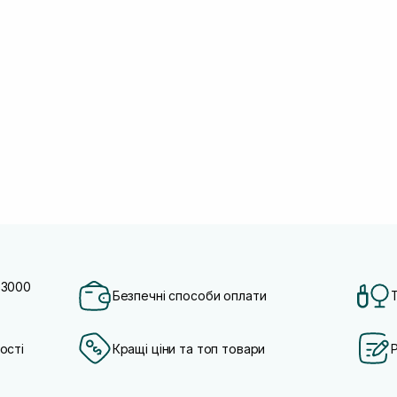
 3000
Безпечні способи оплати
ості
Кращі ціни та топ товари