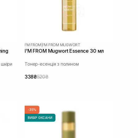
I'M FROM
|
I'M FROM MUGWORT
hing
I'M FROM Mugwort Essence 30 мл
 шкіри
Тонер-есенція з полином
338₴
520₴
-35%
ВИБІР ОКСАНИ