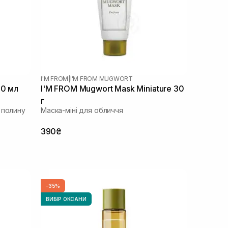
I'M FROM
|
I'M FROM MUGWORT
30 мл
I'M FROM Mugwort Mask Miniature 30
г
 полину
Маска-міні для обличчя
390₴
-35%
ВИБІР ОКСАНИ