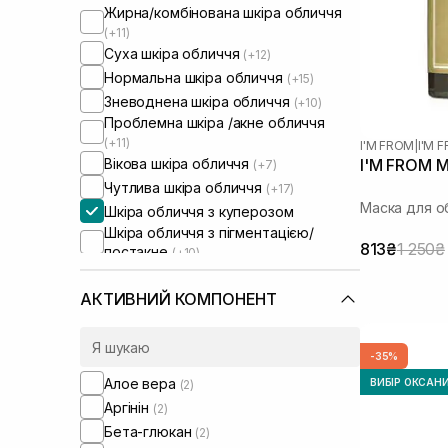
Жирна/комбінована шкіра обличчя
(+11)
Суха шкіра обличчя
(+12)
Нормальна шкіра обличчя
(+15)
Зневоднена шкіра обличчя
(+10)
Проблемна шкіра /акне обличчя
(+11)
I'M FROM
|
I'M
Вікова шкіра обличчя
I'M FROM M
(+7)
Чутлива шкіра обличчя
(+17)
Маска для о
Шкіра обличчя з куперозом
Шкіра обличчя з пігментацією/
813₴
1 250₴
постакне
(+10)
Шкіра обличчя з розширеними
порами
(+8)
АКТИВНИЙ КОМПОНЕНТ
Шкіра обличчя з порушеним
барʼєром
(+13)
Шкіра обличчя з порушеним
-35%
мікробіомом
(+7)
Алое вера
ВИБІР ОКСАН
(2)
Суха/зневоднена шкіра тіла
(+1)
Аргінін
(2)
Чутлива шкіра тіла
(+1)
Бета-глюкан
Зволожуючі сироватки для
(2)