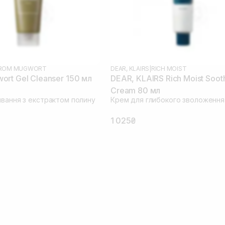
 FROM MUGWORT
DEAR, KLAIRS
|
RICH MOIST
rt Gel Cleanser 150 мл
DEAR, KLAIRS Rich Moist Soot
Cream 80 мл
ивання з екстрактом полину
Крем для глибокого зволоження
1 025₴