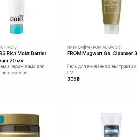
ICH MOIST
I'M FROM
|
I'M FROM MUGWORT
S Rich Moist Barrier
FROM Mugwort Gel Cleanser 
eam 20 мл
рем з керамідами для
Гель для вмивання з екстрактом
о зволоження
I`M
305₴
И