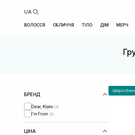
UA
ВОЛОССЯ
ОБЛИЧЧЯ
ТІЛО
ДІМ
МЕРЧ
Гру
Шкіра облич
БРЕНД
Dear, Klairs
(3)
I'm From
(6)
ЦІНА