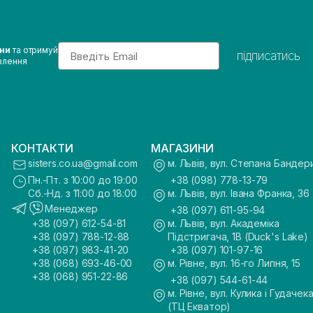
Email
ини
та отримуй
підписатись
влення
КОНТАКТИ
МАГАЗИНИ
sisters.co.ua@gmail.com
м. Львів, вул. Степана Бандер
Пн.-Пт. з 10:00 до 19:00
+38 (098) 778-13-79
Сб.-Нд. з 11:00 до 18:00
м. Львів, вул. Івана Франка, 36
Менеджер
+38 (097) 611-95-94
+38 (097) 612-54-81
м. Львів, вул. Академіка
+38 (097) 788-12-88
Підстригача, 1В (Duck's Lake)
+38 (097) 983-41-20
+38 (097) 101-97-16
+38 (068) 693-46-00
м. Рівне, вул. 16-го Липня, 15
+38 (068) 951-22-86
+38 (097) 544-61-44
м. Рівне, вул. Кулика і Гудачека
(ТЦ Екватор)