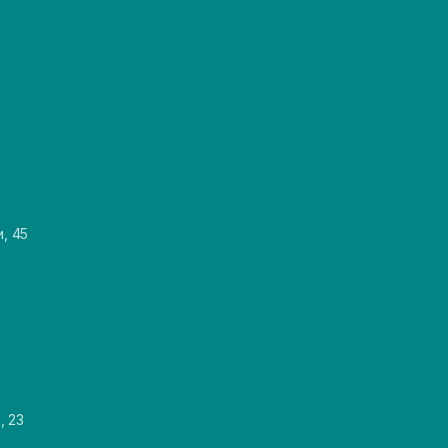
и, 45
, 23