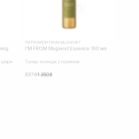
I'M FROM
|
I'M FROM MUGWORT
hing
I'M FROM Mugwort Essence 160 мл
 шкіри
Тонер-есенція з полином
897₴
1 380₴