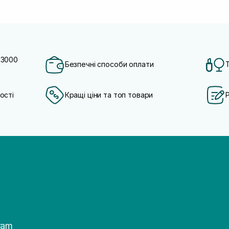
 3000
Безпечні способи оплати
ості
Кращі ціни та топ товари
ram