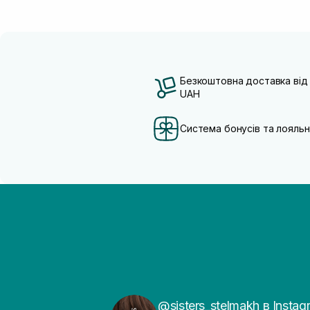
Безкоштовна доставка від
UAH
Система бонусів та лояльн
@sisters_stelmakh в Instag