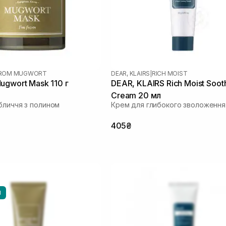
 FROM MUGWORT
DEAR, KLAIRS
|
RICH MOIST
ugwort Mask 110 г
DEAR, KLAIRS Rich Moist Soot
Cream 20 мл
бличчя з полином
Крем для глибокого зволоження
405₴
И