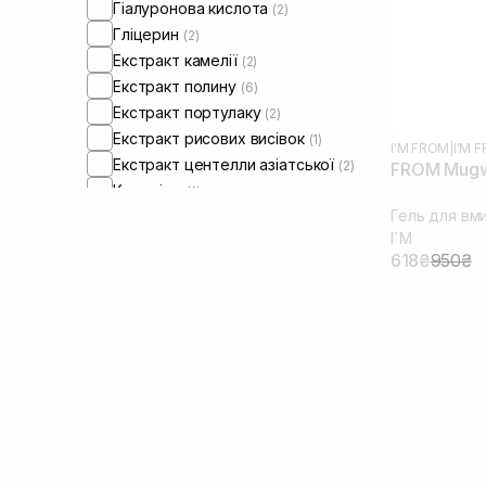
обличчя
(+1)
Гіалуронова кислота
(2)
Гліцерин
(2)
Екстракт камелії
(2)
Екстракт полину
(6)
Екстракт портулаку
(2)
Екстракт рисових висівок
(1)
I'M FROM
|
I'M
Екстракт центелли азіатської
(2)
FROM Mugwo
Кераміди
(1)
Гель для вм
Ніацинамід
(1)
I`M
Олія жожоба
(2)
618₴
950₴
Олія ши
(2)