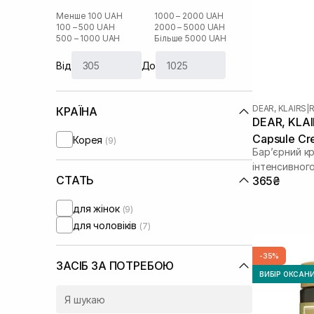
Менше 100 UAH
1000 – 2000 UAH
100 – 500 UAH
2000 – 5000 UAH
500 – 1000 UAH
Більше 5000 UAH
Від
До
DEAR, KLAIRS
|
R
КРАЇНА
DEAR, KLAIR
Capsule Cr
Корея
(9)
Бар’єрний к
інтенсивног
СТАТЬ
365₴
для жінок
(9)
для чоловіків
(7)
-35%
ЗАСІБ ЗА ПОТРЕБОЮ
ВИБІР ОКСАН