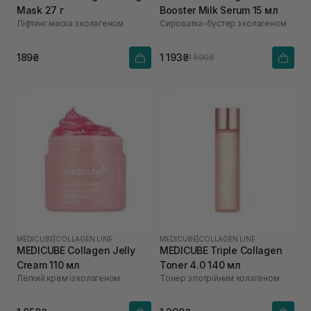
Mask 27 г
Booster Milk Serum 15 мл
Ліфтинг маска з колагеном
Сироватка-бустер з колагеном
189₴
1 193₴
1 590₴
MEDICUBE
|
COLLAGEN LINE
MEDICUBE
|
COLLAGEN LINE
MEDICUBE Collagen Jelly
MEDICUBE Triple Collagen
Cream 110 мл
Toner 4.0 140 мл
Легкий крем із колагеном
Тонер з потрійним колагеном