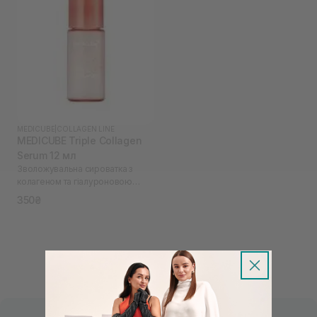
MEDICUBE
|
COLLAGEN LINE
MEDICUBE Triple Collagen
Serum 12 мл
Зволожувальна сироватка з
колагеном та гіалуроновою
кислотою
350₴