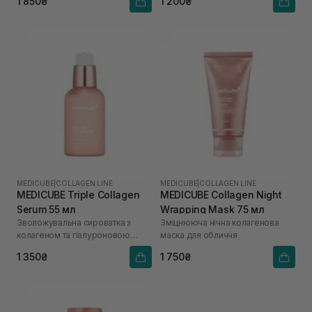
1 850₴
1 200₴
MEDICUBE
|
COLLAGEN LINE
MEDICUBE
|
COLLAGEN LINE
MEDICUBE Triple Collagen
MEDICUBE Collagen Night
Serum 55 мл
Wrapping Mask 75 мл
Зволожувальна сироватка з
Зміцнююча нічна колагенова
колагеном та гіалуроновою
маска для обличчя
кислотою
1 350₴
1 750₴