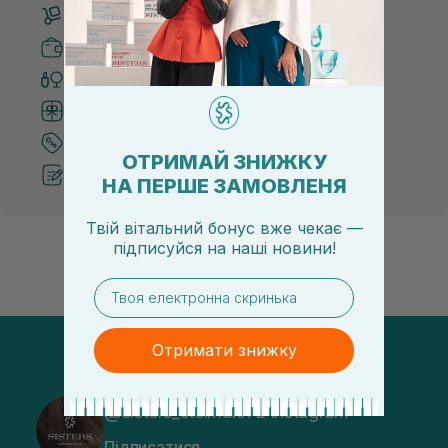
Безкоштовна доставка від 3000 UAH
Безпечні способи оплати
Тільки оригінальна косметика
Система бонусів та лояльності
Кращі ціни та топ товари
ОТРИМАЙ ЗНИЖКУ
Рекомендації від косметологів
НА ПЕРШЕ ЗАМОВЛЕНЯ
Твій вітальний бонус вже чекає —
підписуйся
на
наші новини!
email
Отримати знижку
@sisters_stelmakh в Instagram
Підписатися