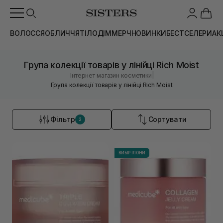
ВОЛОССЯ
ОБЛИЧЧЯ
ТІЛО
ДІМ
МЕРЧ
НОВИНКИ
БЕСТСЕЛЕРИ
АК
Група колекції товарів у лінійці Rich Moist
|
Інтернет магазин косметики
Група колекції товарів у лінійці Rich Moist
Фільтр
Сортувати
2
ВИБІР ІЛОНИ