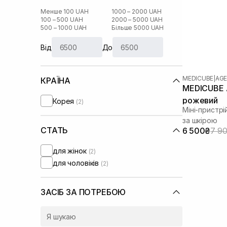
Менше 100 UAH
1000 – 2000 UAH
100 – 500 UAH
2000 – 5000 UAH
500 – 1000 UAH
Більше 5000 UAH
Від
До
MEDICUBE
|
AGE
КРАЇНА
MEDICUBE A
рожевий
Корея
(2)
Міні-пристр
за шкірою
СТАТЬ
6 500₴
7 9
для жінок
(2)
для чоловіків
(2)
ЗАСІБ ЗА ПОТРЕБОЮ