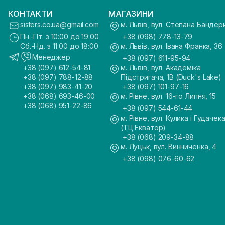
КОНТАКТИ
МАГАЗИНИ
sisters.co.ua@gmail.com
м. Львів, вул. Степана Бандер
Пн.-Пт. з 10:00 до 19:00
+38 (098) 778-13-79
Сб.-Нд. з 11:00 до 18:00
м. Львів, вул. Івана Франка, 36
Менеджер
+38 (097) 611-95-94
+38 (097) 612-54-81
м. Львів, вул. Академіка
+38 (097) 788-12-88
Підстригача, 1В (Duck's Lake)
+38 (097) 983-41-20
+38 (097) 101-97-16
+38 (068) 693-46-00
м. Рівне, вул. 16-го Липня, 15
+38 (068) 951-22-86
+38 (097) 544-61-44
м. Рівне, вул. Кулика і Гудачека
(ТЦ Екватор)
+38 (068) 209-34-88
м. Луцьк, вул. Винниченка, 4
+38 (098) 076-60-62