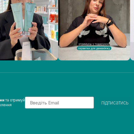
Email
ини
та отримуй
підписатись
влення