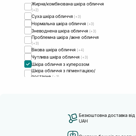
Жирна/комбінована шкіра обличчя
(+2)
Суха шкіра обличчя
(+3)
Нормальна шкіра обличчя
(+3)
Зневоднена шкіра обличчя
(+3)
Проблемна шкіра /акне обличчя
(+3)
Вікова шкіра обличчя
(+4)
Чутлива шкіра обличчя
(+3)
Шкіра обличчя з куперозом
Шкіра обличчя з пігментацією/
постакне
(+3)
Шкіра обличчя з розширеними
порами
(+3)
Шкіра обличчя з порушеним
барʼєром
(+2)
Шкіра обличчя з порушеним
мікробіомом
(+2)
Безкоштовна доставка від
UAH