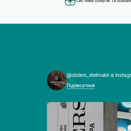
Система бонусів та лояльн
@sisters_stelmakh в Instag
Підписатися