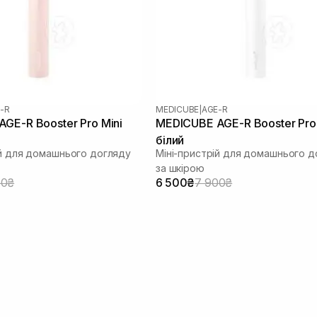
-R
MEDICUBE
|
AGE-R
GE-R Booster Pro Mini
MEDICUBE AGE-R Booster Pro 
білий
ій для домашнього догляду
Міні-пристрій для домашнього д
за шкірою
00₴
6 500₴
7 900₴