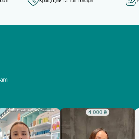
ості
Кращі ціни та топ товари
ram