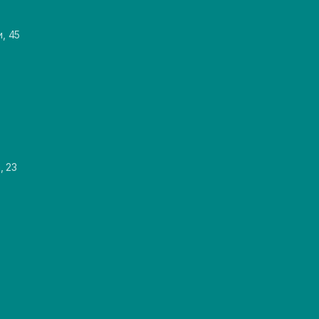
и, 45
, 23