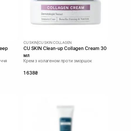
CU SKIN
|
CU SKIN COLLAGEN
leep
CU SKIN Clean-up Collagen Cream 30
мл
иччя
Крем з колагеном проти зморшок
1 638₴