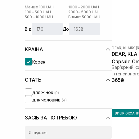
Менше 100 UAH
1000 – 2000 UAH
100 – 500 UAH
2000 – 5000 UAH
500 – 1000 UAH
Більше 5000 UAH
Від
До
DEAR, KLAIRS
|
R
КРАЇНА
DEAR, KLAIR
Capsule Cr
Корея
Бар’єрний к
інтенсивног
СТАТЬ
365₴
для жінок
(9)
для чоловіків
(4)
ВИБІР ОКСАН
ЗАСІБ ЗА ПОТРЕБОЮ