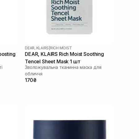
DEAR, KLAIRS
|
RICH MOIST
oosting
DEAR, KLAIRS Rich Moist Soothing
Tencel Sheet Mask 1 шт
і
Зволожувальна тканинна маска для
обличчя
170₴