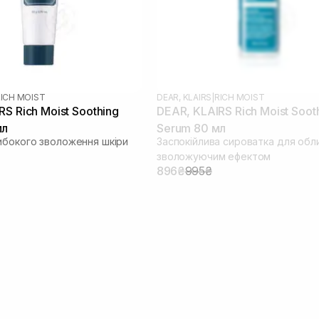
ICH MOIST
DEAR, KLAIRS
|
RICH MOIST
S Rich Moist Soothing
DEAR, KLAIRS Rich Moist Soot
мл
Serum 80 мл
ибокого зволоження шкіри
Заспокійлива сироватка для обли
зволожуючим ефектом
896₴
995₴