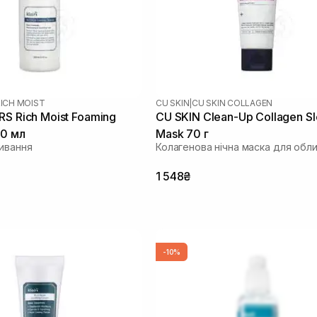
ICH MOIST
CU SKIN
|
CU SKIN COLLAGEN
RS Rich Moist Foaming
CU SKIN Сlean-Up Collagen S
00 мл
Mask 70 г
мивання
Колагенова нічна маска для обл
1 548₴
-10%