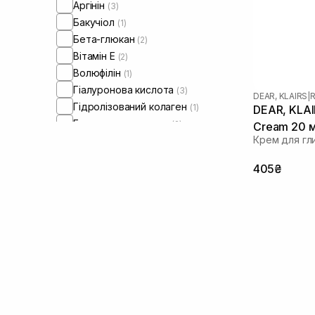
Аргінін
(3)
Бакучіол
(1)
Бета-глюкан
(2)
Вітамін Е
(2)
Волюфілін
(1)
Гіалуронова кислота
(3)
DEAR, KLAIRS
|
R
Гідролізований колаген
(1)
DEAR, KLAIR
Екстракт портулаку
(2)
Cream 20 
Крем для гл
Екстракт рисових висівок
(1)
Екстракт центелли азіатської
(4)
405₴
Екстракт хаутуніі
(1)
Кераміди
(3)
Колаген
(2)
Ніацинамід
(2)
Оливкова олія
(1)
Олія жожоба
(2)
Олія макадамії
(1)
Олія ши
(3)
Пептиди
(2)