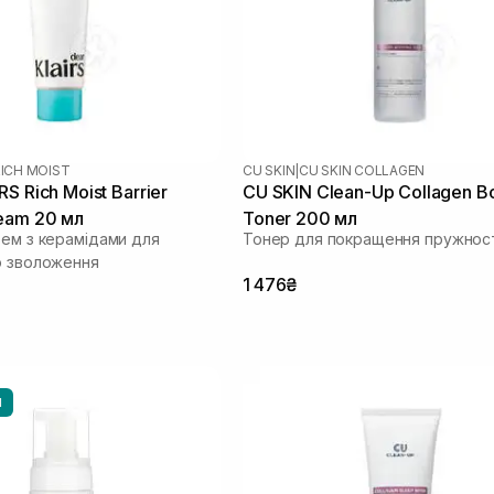
ICH MOIST
CU SKIN
|
CU SKIN COLLAGEN
S Rich Moist Barrier
CU SKIN Clean-Up Collagen B
eam 20 мл
Toner 200 мл
рем з керамідами для
Тонер для покращення пружност
о зволоження
1 476₴
И