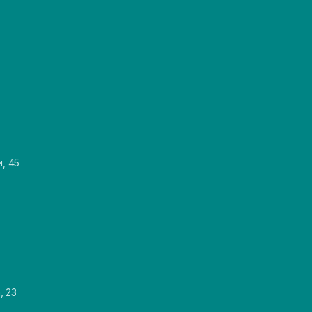
и, 45
, 23