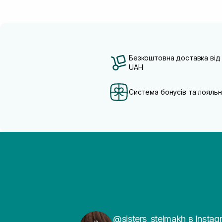
Трипептид міді
(3)
Чайне дерево
(1)
Безкоштовна доставка від
UAH
Система бонусів та лояльн
@sisters_stelmakh в Instag