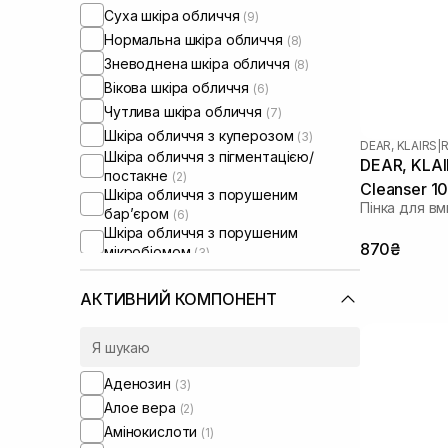
Суха шкіра обличчя
(9)
Нормальна шкіра обличчя
(8)
Зневоднена шкіра обличчя
(8)
Вікова шкіра обличчя
(6)
Чутлива шкіра обличчя
(7)
Шкіра обличчя з куперозом
(3)
DEAR, KLAIRS
|
R
Шкіра обличчя з пігментацією/
DEAR, KLAI
постакне
(2)
Cleanser 1
Шкіра обличчя з порушеним
Пінка для в
барʼєром
(6)
Шкіра обличчя з порушеним
870₴
мікробіомом
(3)
Зволожуючі сироватки для
обличчя
(1)
АКТИВНИЙ КОМПОНЕНТ
Аденозин
(3)
Алое вера
(2)
Амінокислоти
(1)