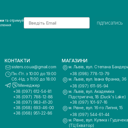
Email
ини
та отримуй
підписатись
влення
КОНТАКТИ
МАГАЗИНИ
sisters.co.ua@gmail.com
м. Львів, вул. Степана Бандер
Пн.-Пт. з 10:00 до 19:00
+38 (098) 778-13-79
Сб.-Нд. з 11:00 до 18:00
м. Львів, вул. Івана Франка, 36
Менеджер
+38 (097) 611-95-94
+38 (097) 612-54-81
м. Львів, вул. Академіка
+38 (097) 788-12-88
Підстригача, 1В (Duck's Lake)
+38 (097) 983-41-20
+38 (097) 101-97-16
+38 (068) 693-46-00
м. Рівне, вул. 16-го Липня, 15
+38 (068) 951-22-86
+38 (097) 544-61-44
м. Рівне, вул. Кулика і Гудачека
(ТЦ Екватор)