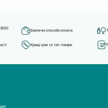
 3000
Безпечні способи оплати
ості
Кращі ціни та топ товари
ram