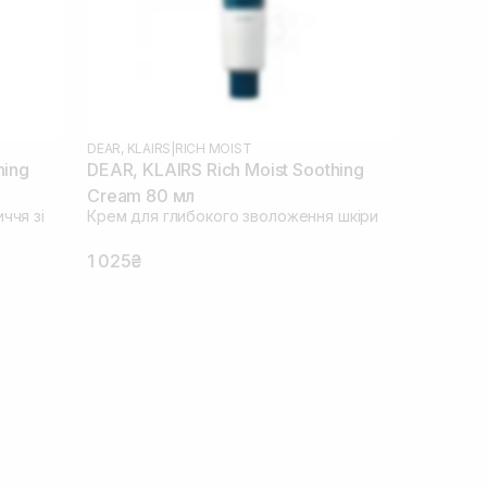
DEAR, KLAIRS
|
RICH MOIST
hing
DEAR, KLAIRS Rich Moist Soothing
Cream 80 мл
ччя зі
Крем для глибокого зволоження шкіри
1 025₴