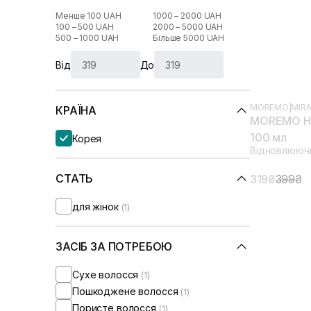
Менше 100 UAH
1000 – 2000 UAH
100 – 500 UAH
2000 – 5000 UAH
500 – 1000 UAH
Більше 5000 UAH
Від
До
MOREMO
|
MIRA
КРАЇНА
MOREMO Ha
100 мл
Корея
Відновлююч
СТАТЬ
319₴
399₴
для жінок
(1)
ЗАСІБ ЗА ПОТРЕБОЮ
Сухе волосся
(1)
Пошкоджене волосся
(1)
Пористе волосся
(1)