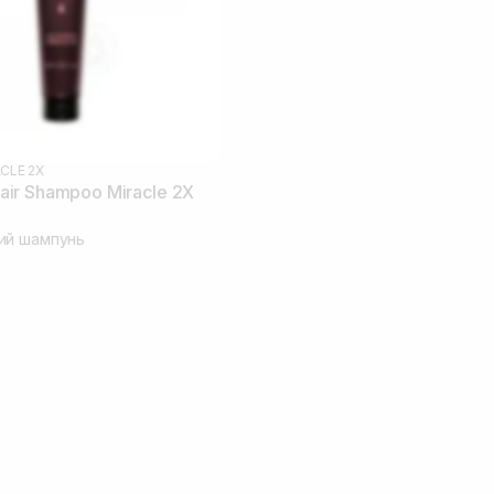
CLE 2X
ir Shampoo Miracle 2X
ий шампунь