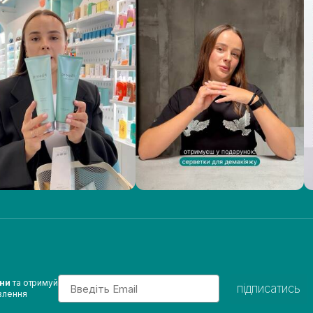
Email
ини
та отримуй
підписатись
влення