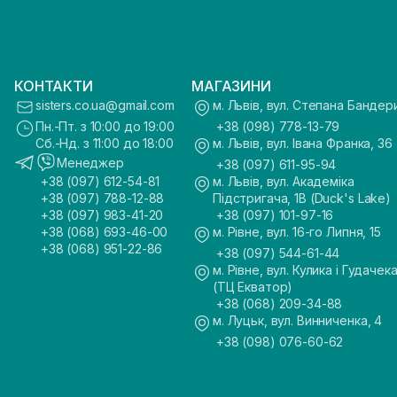
КОНТАКТИ
МАГАЗИНИ
sisters.co.ua@gmail.com
м. Львів, вул. Степана Бандер
Пн.-Пт. з 10:00 до 19:00
+38 (098) 778-13-79
Сб.-Нд. з 11:00 до 18:00
м. Львів, вул. Івана Франка, 36
Менеджер
+38 (097) 611-95-94
+38 (097) 612-54-81
м. Львів, вул. Академіка
+38 (097) 788-12-88
Підстригача, 1В (Duck's Lake)
+38 (097) 983-41-20
+38 (097) 101-97-16
+38 (068) 693-46-00
м. Рівне, вул. 16-го Липня, 15
+38 (068) 951-22-86
+38 (097) 544-61-44
м. Рівне, вул. Кулика і Гудачека
(ТЦ Екватор)
+38 (068) 209-34-88
м. Луцьк, вул. Винниченка, 4
+38 (098) 076-60-62