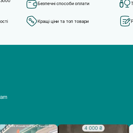
 3000
Безпечні способи оплати
ості
Кращі ціни та топ товари
ram