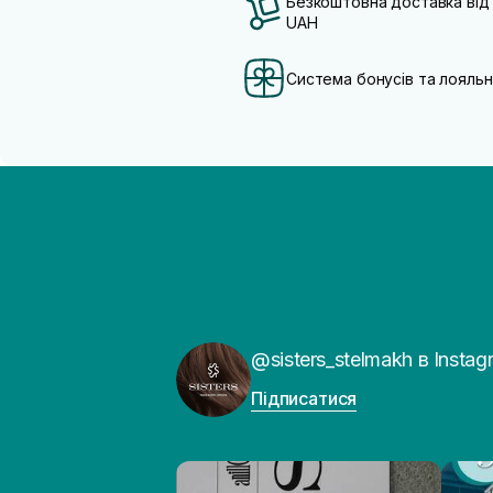
Безкоштовна доставка від
UAH
Система бонусів та лояльн
@sisters_stelmakh в Instag
Підписатися