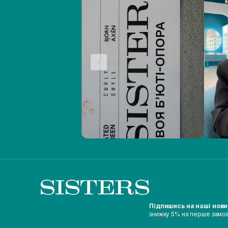
Підпишись на наші нов
знижку 5% на перше замо