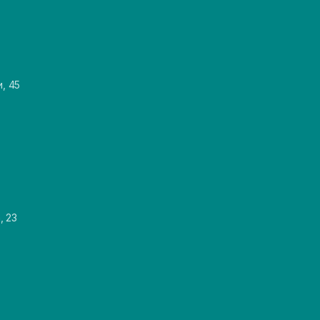
и, 45
, 23