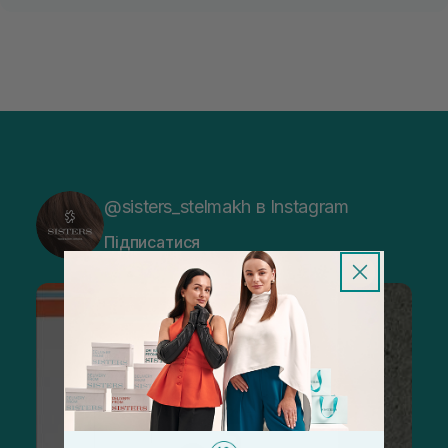
@sisters_stelmakh в Instagram
Підписатися