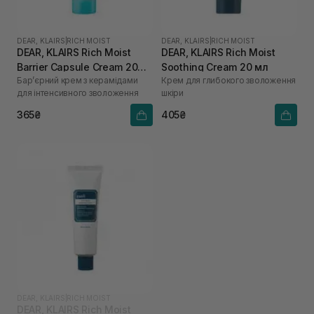
DEAR, KLAIRS
|
RICH MOIST
DEAR, KLAIRS
|
RICH MOIST
DEAR, KLAIRS Rich Moist
DEAR, KLAIRS Rich Moist
Barrier Capsule Cream 20
Soothing Cream 20 мл
Бар’єрний крем з керамідами
Крем для глибокого зволоження
мл
для інтенсивного зволоження
шкіри
365₴
405₴
DEAR, KLAIRS
|
RICH MOIST
DEAR, KLAIRS Rich Moist