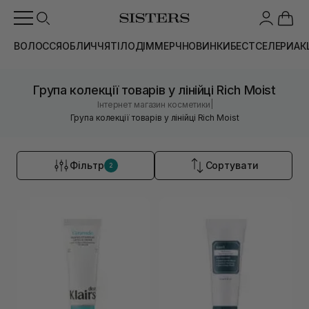
ВОЛОССЯ
ОБЛИЧЧЯ
ТІЛО
ДІМ
МЕРЧ
НОВИНКИ
БЕСТСЕЛЕРИ
АК
Група колекції товарів у лінійці Rich Moist
|
Інтернет магазин косметики
Група колекції товарів у лінійці Rich Moist
Фільтр
Сортувати
2