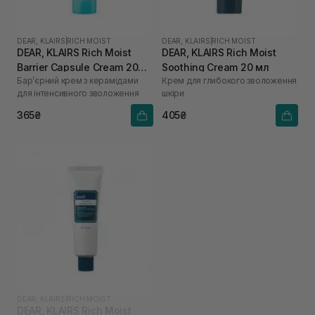
DEAR, KLAIRS
|
RICH MOIST
DEAR, KLAIRS
|
RICH MOIST
DEAR, KLAIRS Rich Moist
DEAR, KLAIRS Rich Moist
Barrier Capsule Cream 20
Soothing Cream 20 мл
Бар’єрний крем з керамідами
Крем для глибокого зволоження
мл
для інтенсивного зволоження
шкіри
365₴
405₴
DEAR, KLAIRS
|
RICH MOIST
DEAR, KLAIRS Rich Moist