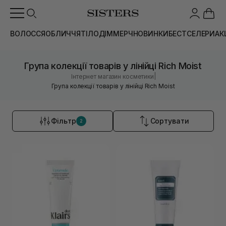
ВОЛОССЯ
ОБЛИЧЧЯ
ТІЛО
ДІМ
МЕРЧ
НОВИНКИ
БЕСТСЕЛЕРИ
АК
Група колекції товарів у лінійці Rich Moist
|
Інтернет магазин косметики
Група колекції товарів у лінійці Rich Moist
Фільтр
Сортувати
2