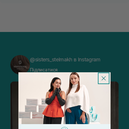
@sisters_stelmakh в Instagram
Підписатися