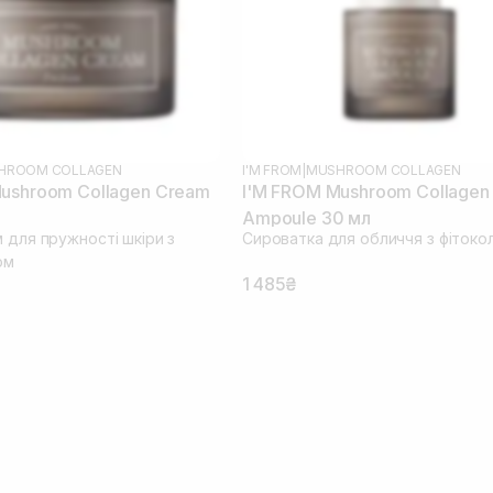
HROOM COLLAGEN
I'M FROM
|
MUSHROOM COLLAGEN
ushroom Collagen Cream
I'M FROM Mushroom Collagen
Ampoule 30 мл
 для пружності шкіри з
Сироватка для обличчя з фітоко
ом
1 485₴