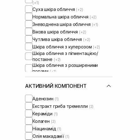
(+1)
Суха шкіра обличчя
(+2)
Нормальна шкіра обличчя
(+2)
Зневоднена шкіра обличчя
(+1)
Вікова шкіра обличчя
(+2)
Чутлива шкіра обличчя
(+2)
Шкіра обличчя з куперозом
(+2)
Шкіра обличчя з пігментацією/
постакне
(+2)
Шкіра обличчя з розширеними
порами
(+1)
Шкіра обличчя з порушеним
барʼєром
АКТИВНИЙ КОМПОНЕНТ
Шкіра обличчя з порушеним
мікробіомом
(+2)
Аденозин
(1)
Екстракт гриба тремелли
(2)
Кераміди
(1)
Колаген
(2)
Ніацинамід
(1)
Олія макадамії
(1)