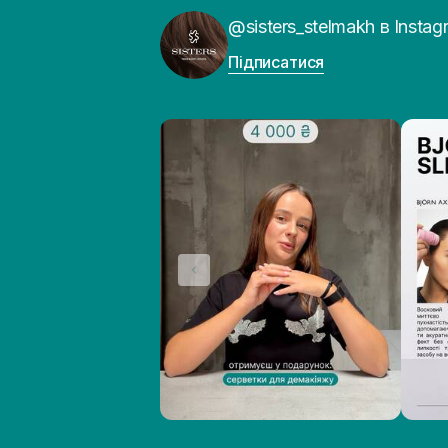
@sisters_stelmakh в Instag
Підписатися