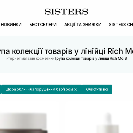
НОВИНКИ
БЕСТСЕЛЕРИ
АКЦІЇ ТА ЗНИЖКИ
SISTERS CH
па колекції товарів у лінійці Rich M
|
Інтернет магазин косметики
Група колекції товарів у лінійці Rich Moist
Шкіра обличчя з порушеним барʼєром
Очистити всі