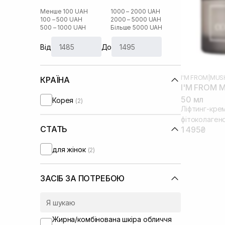
Менше 100 UAH
1000 – 2000 UAH
100 – 500 UAH
2000 – 5000 UAH
500 – 1000 UAH
Більше 5000 UAH
Від
До
I'M FROM
|
MUS
КРАЇНА
I'M FROM M
50 мл
Корея
(2)
Ліфтинг-крем
фітоколаген
СТАТЬ
1 495₴
для жінок
(2)
ЗАСІБ ЗА ПОТРЕБОЮ
Жирна/комбінована шкіра обличчя