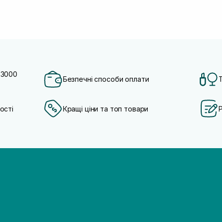
 3000
Безпечні способи оплати
ості
Кращі ціни та топ товари