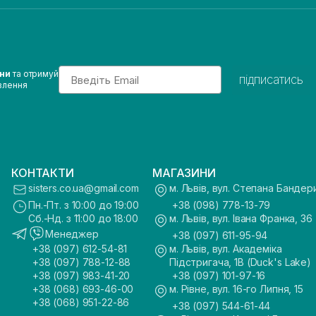
Email
ини
та отримуй
підписатись
влення
КОНТАКТИ
МАГАЗИНИ
sisters.co.ua@gmail.com
м. Львів, вул. Степана Бандер
Пн.-Пт. з 10:00 до 19:00
+38 (098) 778-13-79
Сб.-Нд. з 11:00 до 18:00
м. Львів, вул. Івана Франка, 36
Менеджер
+38 (097) 611-95-94
+38 (097) 612-54-81
м. Львів, вул. Академіка
+38 (097) 788-12-88
Підстригача, 1В (Duck's Lake)
+38 (097) 983-41-20
+38 (097) 101-97-16
+38 (068) 693-46-00
м. Рівне, вул. 16-го Липня, 15
+38 (068) 951-22-86
+38 (097) 544-61-44