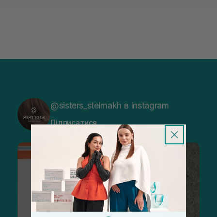
@sisters_stelmakh в Instagram
Підписатися