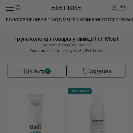
ВОЛОССЯ
ОБЛИЧЧЯ
ТІЛО
ДІМ
МЕРЧ
НОВИНКИ
БЕСТСЕЛЕРИ
АК
Група колекції товарів у лінійці Rich Moist
|
Інтернет магазин косметики
Група колекції товарів у лінійці Rich Moist
Фільтр
Сортувати
2
ВИБІР ОКСАНИ