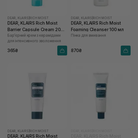
DEAR, KLAIRS
|
RICH MOIST
DEAR, KLAIRS
|
RICH MOIST
DEAR, KLAIRS Rich Moist
DEAR, KLAIRS Rich Moist
Barrier Capsule Cream 20
Foaming Cleanser 100 мл
Бар’єрний крем з керамідами
Пінка для вмивання
мл
для інтенсивного зволоження
365₴
870₴
DEAR, KLAIRS
|
RICH MOIST
DEAR, KLAIRS
|
RICH MOIST
DEAR, KLAIRS Rich Moist
DEAR, KLAIRS Rich Moist