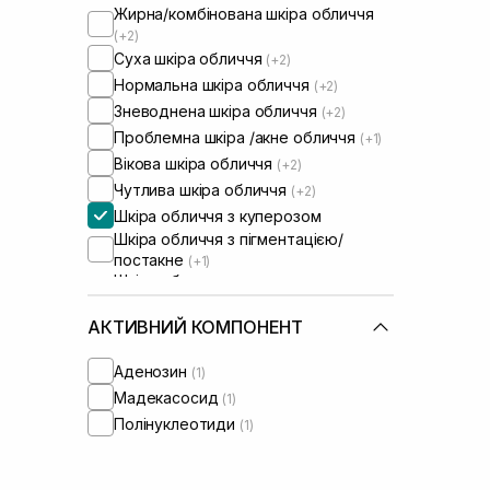
Жирна/комбінована шкіра обличчя
(+2)
Суха шкіра обличчя
(+2)
Нормальна шкіра обличчя
(+2)
Зневоднена шкіра обличчя
(+2)
Проблемна шкіра /акне обличчя
(+1)
Вікова шкіра обличчя
(+2)
Чутлива шкіра обличчя
(+2)
Шкіра обличчя з куперозом
Шкіра обличчя з пігментацією/
постакне
(+1)
Шкіра обличчя з порушеним
барʼєром
(+2)
Шкіра обличчя з порушеним
АКТИВНИЙ КОМПОНЕНТ
мікробіомом
(+2)
Аденозин
(1)
Мадекасосид
(1)
Полінуклеотиди
(1)