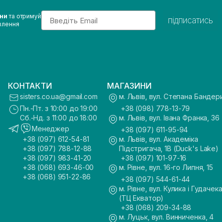
Email
ини
та отримуй
підписатись
влення
КОНТАКТИ
МАГАЗИНИ
sisters.co.ua@gmail.com
м. Львів, вул. Степана Бандер
Пн.-Пт. з 10:00 до 19:00
+38 (098) 778-13-79
Сб.-Нд. з 11:00 до 18:00
м. Львів, вул. Івана Франка, 36
Менеджер
+38 (097) 611-95-94
+38 (097) 612-54-81
м. Львів, вул. Академіка
+38 (097) 788-12-88
Підстригача, 1В (Duck's Lake)
+38 (097) 983-41-20
+38 (097) 101-97-16
+38 (068) 693-46-00
м. Рівне, вул. 16-го Липня, 15
+38 (068) 951-22-86
+38 (097) 544-61-44
м. Рівне, вул. Кулика і Гудачека
(ТЦ Екватор)
+38 (068) 209-34-88
м. Луцьк, вул. Винниченка, 4