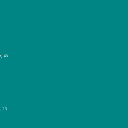
и, 45
, 23