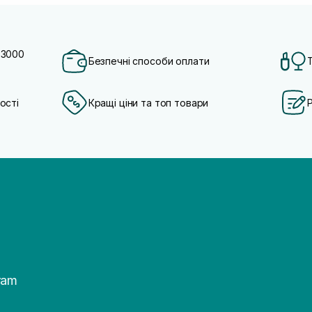
 3000
Безпечні способи оплати
ості
Кращі ціни та топ товари
ram