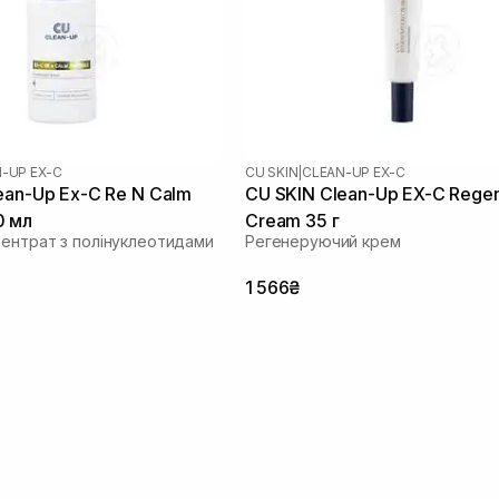
-UP EX-C
CU SKIN
|
CLEAN-UP EX-C
ean-Up Ex-C Re N Calm
CU SKIN Clean-Up EX-C Regen
0 мл
Cream 35 г
центрат з полінуклеотидами
Регенеруючий крем
1 566₴