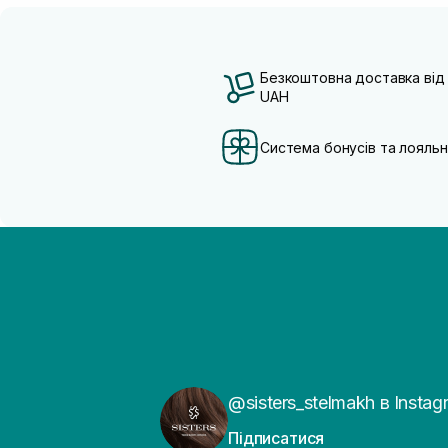
Безкоштовна доставка від
UAH
Система бонусів та лояльн
@sisters_stelmakh в Instag
Підписатися