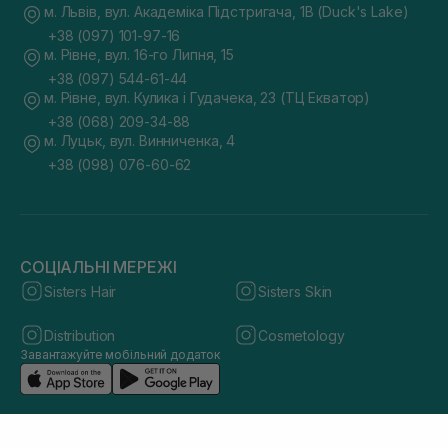
м. Львів, вул. Академіка Підстригача, 1В (Duck's Lake)
+38 (097) 101-97-16
м. Рівне, вул. 16-го Липня, 15
+38 (097) 544-61-44
м. Рівне, вул. Кулика і Гудачека, 23 (ТЦ Екватор)
+38 (068) 209-34-88
м. Луцьк, вул. Винниченка, 4
+38 (098) 076-60-62
СОЦІАЛЬНІ МЕРЕЖІ
Sisters Hair
Sisters Skin
Distribution
Cosmetology
Завантажуйте мобільний додаток