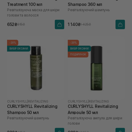
Treatment 100 мл
Shampoo 360 мл
Ревіталізуюча маска для шкіри
Ревіталізуючий шампунь
голови та волосся
652₴
1 140₴
815₴
1 425₴
-20%
-20%
ВИБІР ОКСАНИ
ВИБІР ОКСАНИ
ПОДАРУНОК
CURLYSHYLL
|
REVITALIZING
CURLYSHYLL
|
REVITALIZING
CURLYSHYLL Revitalizing
CURLYSHYLL Revitalizing
Shampoo 50 мл
Ampoule 50 мл
Ревіталізуючий шампунь
Ревіталізуюча ампула для шкіри
голови