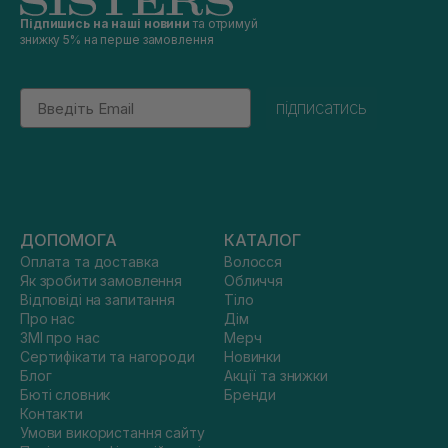
Підпишись на наші новини
та отримуй
знижку 5% на перше замовлення
Email
підписатись
ДОПОМОГА
КАТАЛОГ
Оплата та доставка
Волосся
Як зробити замовлення
Обличчя
Відповіді на запитання
Тіло
Про нас
Дім
ЗМІ про нас
Мерч
Сертифікати та нагороди
Новинки
Блог
Акції та знижки
Бюті словник
Бренди
Контакти
Умови використання сайту