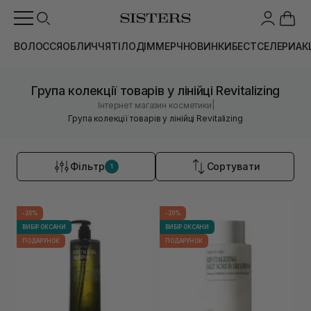
ВОЛОССЯ
ОБЛИЧЧЯ
ТІЛО
ДІМ
МЕРЧ
НОВИНКИ
БЕСТСЕЛЕРИ
АК
Група колекції товарів у лінійці Revitalizing
|
Інтернет магазин косметики
Група колекції товарів у лінійці Revitalizing
Фільтр
Сортувати
1
-20%
-20%
ВИБІР ОКСАНИ
ВИБІР ОКСАНИ
ПОДАРУНОК
ПОДАРУНОК