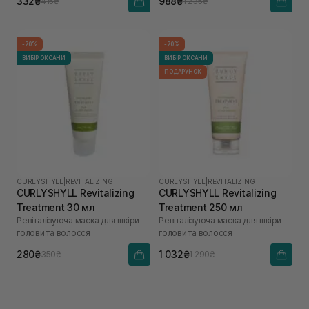
332₴
988₴
415₴
1 235₴
-20%
-20%
ВИБІР ОКСАНИ
ВИБІР ОКСАНИ
ПОДАРУНОК
CURLYSHYLL
|
REVITALIZING
CURLYSHYLL
|
REVITALIZING
CURLYSHYLL Revitalizing
CURLYSHYLL Revitalizing
Treatment 30 мл
Treatment 250 мл
Ревіталізуюча маска для шкіри
Ревіталізуюча маска для шкіри
голови та волосся
голови та волосся
280₴
1 032₴
350₴
1 290₴