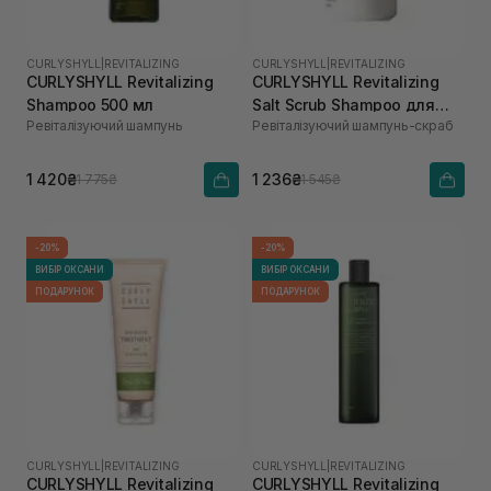
CURLYSHYLL
|
REVITALIZING
CURLYSHYLL
|
REVITALIZING
CURLYSHYLL Revitalizing
CURLYSHYLL Revitalizing
Shampoo 500 мл
Salt Scrub Shampoo для
Ревіталізуючий шампунь
Ревіталізуючий шампунь-скраб
ослабленої шкіри голови
та тонкого волосся 300 мл
1 420₴
1 236₴
1 775₴
1 545₴
-20%
-20%
ВИБІР ОКСАНИ
ВИБІР ОКСАНИ
ПОДАРУНОК
ПОДАРУНОК
CURLYSHYLL
|
REVITALIZING
CURLYSHYLL
|
REVITALIZING
CURLYSHYLL Revitalizing
CURLYSHYLL Revitalizing