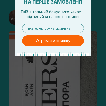
НА ПЕРШЕ ЗАМОВЛЕНЯ
Твій вітальний бонус вже чекає —
@sisters_stelmakh в Instagram
підписуйся
на
наші новини!
Підписатися
email
Отримати знижку