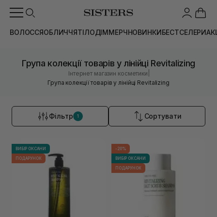
ВОЛОССЯ
ОБЛИЧЧЯ
ТІЛО
ДІМ
МЕРЧ
НОВИНКИ
БЕСТСЕЛЕРИ
АК
Група колекції товарів у лінійці Revitalizing
|
Інтернет магазин косметики
Група колекції товарів у лінійці Revitalizing
Фільтр
Сортувати
1
ВИБІР ОКСАНИ
-20%
ПОДАРУНОК
ВИБІР ОКСАНИ
ПОДАРУНОК