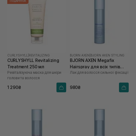
ПОДАРУНОК
CURLYSHYLL
|
REVITALIZING
BJORN AXEN
|
BJORN AXEN STYLING
CURLYSHYLL Revitalizing
BJORN AXEN Megafix
Treatment 250 мл
Hairspray для всіх типів
Ревіталізуюча маска для шкіри
Лак для волосся сильної фіксації
волосся 250 мл
голови та волосся
1 290₴
980₴