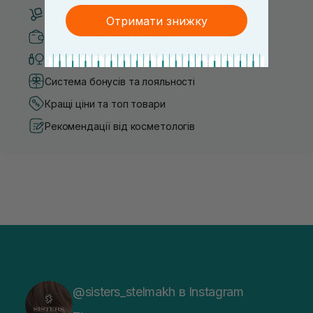
Безкоштовна доставка від 3000 UAH
Отримати знижку
Безпечні способи оплати
Тільки оригінальна косметика
Система бонусів та лояльності
Кращі ціни та топ товари
Рекомендації від косметологів
@sisters_stelmakh в Instagram