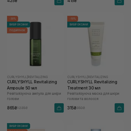
425₴
415₴
-30%
-10%
ВИБІР ОКСАНИ
ВИБІР ОКСАНИ
ПОДАРУНОК
CURLYSHYLL
|
REVITALIZING
CURLYSHYLL
|
REVITALIZING
CURLYSHYLL Revitalizing
CURLYSHYLL Revitalizing
Ampoule 50 мл
Treatment 30 мл
Ревіталізуюча ампула для шкіри
Ревіталізуюча маска для шкіри
голови
голови та волосся
865₴
315₴
1 235₴
350₴
ВИБІР ОКСАНИ