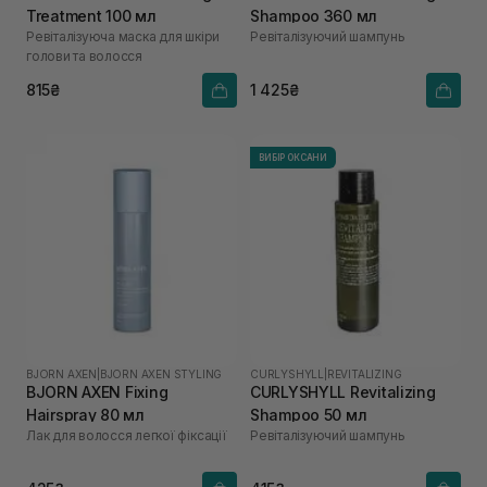
Treatment 100 мл
Shampoo 360 мл
Ревіталізуюча маска для шкіри
Ревіталізуючий шампунь
голови та волосся
815₴
1 425₴
ВИБІР ОКСАНИ
BJORN AXEN
|
BJORN AXEN STYLING
CURLYSHYLL
|
REVITALIZING
BJORN AXEN Fixing
CURLYSHYLL Revitalizing
Hairspray 80 мл
Shampoo 50 мл
Лак для волосся легкої фіксації
Ревіталізуючий шампунь