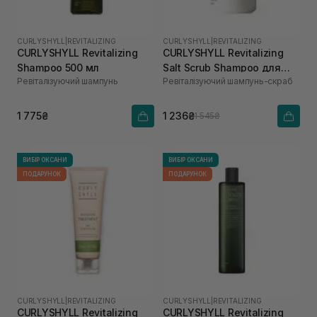
CURLYSHYLL
|
REVITALIZING
CURLYSHYLL
|
REVITALIZING
CURLYSHYLL Revitalizing
CURLYSHYLL Revitalizing
Shampoo 500 мл
Salt Scrub Shampoo для
Ревіталізуючий шампунь
Ревіталізуючий шампунь-скраб
ослабленої шкіри голови
та тонкого волосся 300 мл
1 775₴
1 236₴
1 545₴
ВИБІР ОКСАНИ
ВИБІР ОКСАНИ
ПОДАРУНОК
ПОДАРУНОК
CURLYSHYLL
|
REVITALIZING
CURLYSHYLL
|
REVITALIZING
CURLYSHYLL Revitalizing
CURLYSHYLL Revitalizing