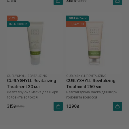
415₴
865₴
1 235₴
-10%
ВИБІР ОКСАНИ
ВИБІР ОКСАНИ
ПОДАРУНОК
CURLYSHYLL
|
REVITALIZING
CURLYSHYLL
|
REVITALIZING
CURLYSHYLL Revitalizing
CURLYSHYLL Revitalizing
Treatment 30 мл
Treatment 250 мл
Ревіталізуюча маска для шкіри
Ревіталізуюча маска для шкіри
голови та волосся
голови та волосся
315₴
1 290₴
350₴