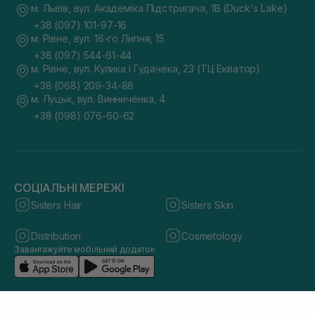
м. Львів, вул. Академіка Підстригача, 1В (Duck's Lake)
+38 (097) 101-97-16
м. Рівне, вул. 16-го Липня, 15
+38 (097) 544-61-44
м. Рівне, вул. Кулика і Гудачека, 23 (ТЦ Екватор)
+38 (068) 209-34-88
м. Луцьк, вул. Винниченка, 4
+38 (098) 076-60-62
СОЦІАЛЬНІ МЕРЕЖІ
Sisters Hair
Sisters Skin
Distribution
Cosmetology
Завантажуйте мобільний додаток