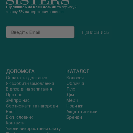
Підпишись на наші новини
та отримуй
знижку 5% на перше замовлення
Email
підписатись
ДОПОМОГА
КАТАЛОГ
Оплата та доставка
Волосся
Як зробити замовлення
Обличчя
Відповіді на запитання
Тіло
Про нас
Дім
ЗМІ про нас
Мерч
Сертифікати та нагороди
Новинки
Блог
Акції та знижки
Бюті словник
Бренди
Контакти
Умови використання сайту