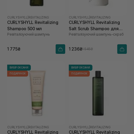
CURLYSHYLL
|
REVITALIZING
CURLYSHYLL
|
REVITALIZING
CURLYSHYLL Revitalizing
CURLYSHYLL Revitalizing
Shampoo 500 мл
Salt Scrub Shampoo для
Ревіталізуючий шампунь
Ревіталізуючий шампунь-скраб
ослабленої шкіри голови
та тонкого волосся 300 мл
1 775₴
1 236₴
1 545₴
ВИБІР ОКСАНИ
ВИБІР ОКСАНИ
ПОДАРУНОК
ПОДАРУНОК
CURLYSHYLL
|
REVITALIZING
CURLYSHYLL
|
REVITALIZING
CURLYSHYLL Revitalizing
CURLYSHYLL Revitalizing