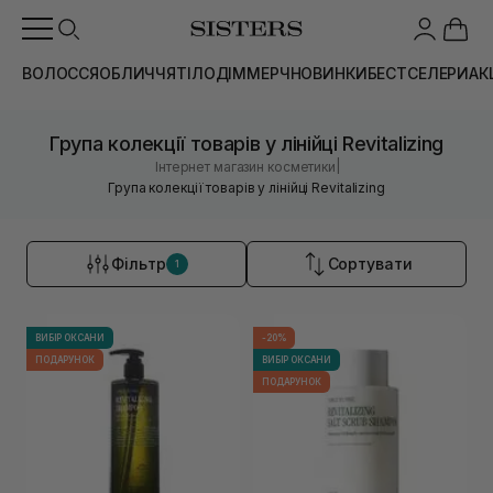
ВОЛОССЯ
ОБЛИЧЧЯ
ТІЛО
ДІМ
МЕРЧ
НОВИНКИ
БЕСТСЕЛЕРИ
АК
Група колекції товарів у лінійці Revitalizing
|
Інтернет магазин косметики
Група колекції товарів у лінійці Revitalizing
Фільтр
Сортувати
1
ВИБІР ОКСАНИ
-20%
ПОДАРУНОК
ВИБІР ОКСАНИ
ПОДАРУНОК