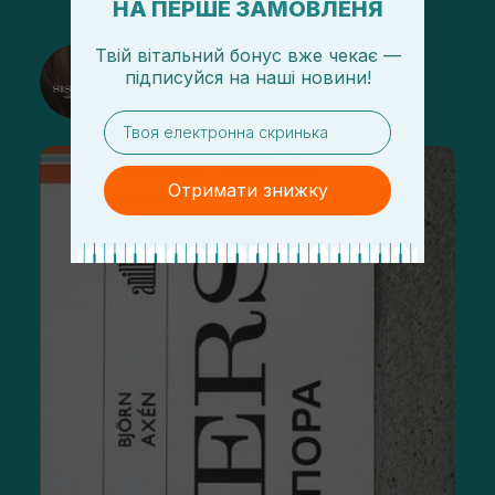
НА ПЕРШЕ ЗАМОВЛЕНЯ
Твій вітальний бонус вже чекає —
@sisters_stelmakh в Instagram
підписуйся
на
наші новини!
Підписатися
email
Отримати знижку