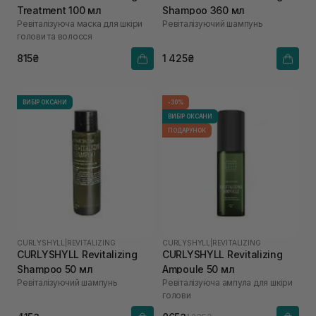
Treatment 100 мл
Shampoo 360 мл
Ревіталізуюча маска для шкіри
Ревіталізуючий шампунь
голови та волосся
815₴
1 425₴
ВИБІР ОКСАНИ
-30%
ВИБІР ОКСАНИ
ПОДАРУНОК
CURLYSHYLL
|
REVITALIZING
CURLYSHYLL
|
REVITALIZING
CURLYSHYLL Revitalizing
CURLYSHYLL Revitalizing
Shampoo 50 мл
Ampoule 50 мл
Ревіталізуючий шампунь
Ревіталізуюча ампула для шкіри
голови